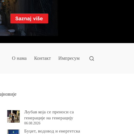
О нама
Контакт
Импресум
ајновије
Љубав која се преноси са
генерације на генерацију
06.08.2026
Буџет, водовод и енергетска