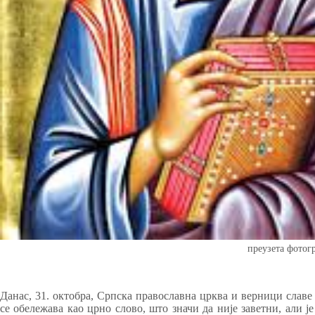
преузета фотог
Данас, 31. октобра, Српска православна црква и верници славе
се обележава као црно слово, што значи да није заветни, али ј