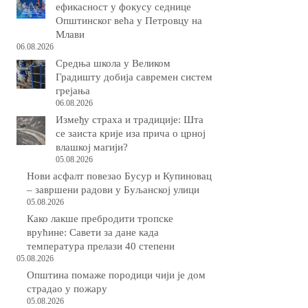
ефикасност у фокусу седнице
Општинског већа у Петровцу на
Млави
06.08.2026
Средња школа у Великом
Градишту добија савремен систем
грејања
06.08.2026
Између страха и традиције: Шта
се заиста крије иза прича о црној
влашкој магији?
05.08.2026
Нови асфалт повезао Бусур и Купиновац
– завршени радови у Буљанској улици
05.08.2026
Како лакше пребродити тропске
врућине: Савети за дане када
температура прелази 40 степени
05.08.2026
Општина помаже породици чији је дом
страдао у пожару
05.08.2026