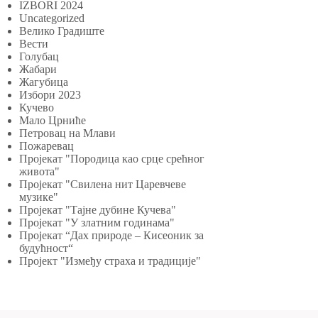
IZBORI 2024
Uncategorized
Велико Градиште
Вести
Голубац
Жабари
Жагубица
Избори 2023
Кучево
Мало Црниће
Петровац на Млави
Пожаревац
Пројекат "Породица као срце срећног
живота"
Пројекат "Свилена нит Царевчеве
музике"
Пројекат "Тајне дубине Кучева"
Пројекат "У златним годинама"
Пројекат “Дах природе – Кисеоник за
будућност“
Пројект "Између страха и традиције"