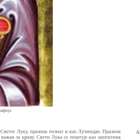
рафија
 Светог Луку, празник познат и као Лучиндан. Празник
А
е важан за цркву. Свети Лука се поштује као заштитник