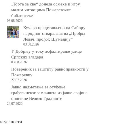
„Торта за све“ донела осмехе и игру
малим читаоцима Пожаревачке
библиотеке
03.08.2026
Кучево представљено на Сабору
народног стваралаштва „Прођох
Левач, прођох Шумадију“
03.08.2026
У Добрњу у току асфалтирање улице
Српских владара
03.08.2026
Повереник за заштиту равноправности у
Пожаревцу
27.07.2026
Јавно надметање за отуђење
грађевинског земљишта из јавне својине
општине Велико Градиште
24.07.2026
ктуелности