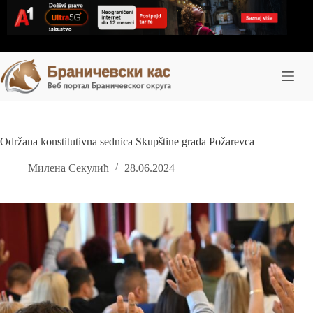
Skip
to
content
Održana konstitutivna sednica Skupštine grada Požarevca
Милена Секулић
28.06.2024