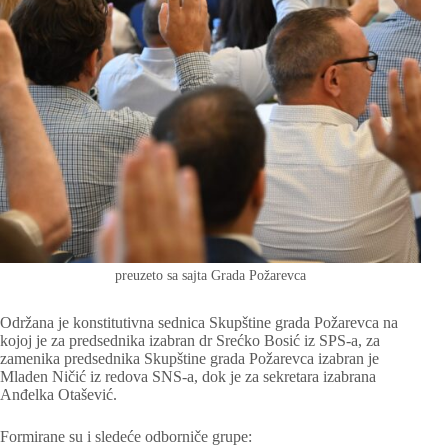
preuzeto sa sajta Grada Požarevca
Održana je konstitutivna sednica Skupštine grada Požarevca na
kojoj je za predsednika izabran dr Srećko Bosić iz SPS-a, za
zamenika predsednika Skupštine grada Požarevca izabran je
Mladen Ničić iz redova SNS-a, dok je za sekretara izabrana
Anđelka Otašević.
Formirane su i sledeće odborniče grupe: