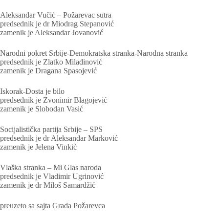
Aleksandar Vučić – Požarevac sutra
predsednik je dr Miodrag Stepanović
zamenik je Aleksandar Jovanović
Narodni pokret Srbije-Demokratska stranka-Narodna stranka
predsednik je Zlatko Miladinović
zamenik je Dragana Spasojević
Iskorak-Dosta je bilo
predsednik je Zvonimir Blagojević
zamenik je Slobodan Vasić
Socijalistička partija Srbije – SPS
predsednik je dr Aleksandar Marković
zamenik je Jelena Vinkić
Vlaška stranka – Mi Glas naroda
predsednik je Vladimir Ugrinović
zamenik je dr Miloš Samardžić
preuzeto sa sajta Grada Požarevca