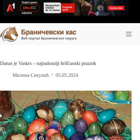
Skip
to
content
Danas je Vaskrs – najradosniji hrišćanski praznik
Милена Секулић
05.05.2024