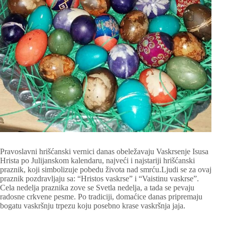
Pravoslavni hrišćanski vernici danas obeležavaju Vaskrsenje Isusa
Hrista po Julijanskom kalendaru, najveći i najstariji hrišćanski
praznik, koji simbolizuje pobedu života nad smrću.Ljudi se za ovaj
praznik pozdravljaju sa: “Hristos vaskrse” i “Vaistinu vaskrse”.
Cela nedelja praznika zove se Svetla nedelja, a tada se pevaju
radosne crkvene pesme. Po tradiciji, domaćice danas pripremaju
bogatu vaskršnju trpezu koju posebno krase vaskršnja jaja.