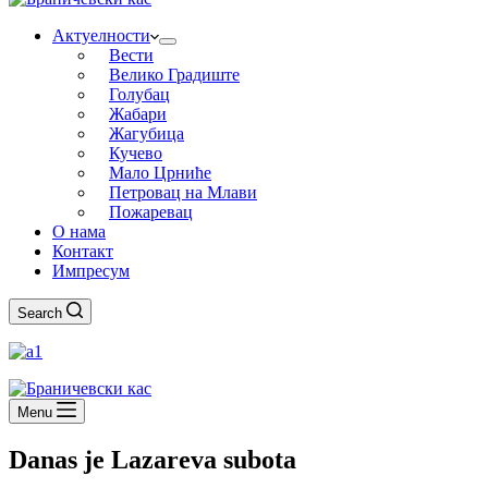
Актуелности
Вести
Велико Градиште
Голубац
Жабари
Жагубица
Кучево
Мало Црниће
Петровац на Млави
Пожаревац
О нама
Контакт
Импресум
Search
Menu
Danas je Lazareva subota