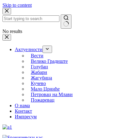
Skip to content
No results
Актуелности
Вести
Велико Градиште
Голубац
Жабари
Жагубица
Кучево
Мало Црниће
Петровац на Млави
Пожаревац
О нама
Контакт
Импресум