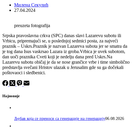
Милена Секулић
27.04.2024
preuzeta fotografija
Srpska pravoslavna crkva (SPC) danas slavi Lazarevu subotu ili
Vrbicu, pripremajući se, u poslednjoj sedmici posta, za najveći
praznik – Uskrs.Praznik je nazvan Lazareva subota jer se smatra da
je tog dana Isus vaskrsao Lazara iz groba.Vrbica je uvek subotom,
dan uoči praznika Cveti koji je nedelju dana pred Uskrs.Na
Lazarevu subotu običaj je da se nose grančice vrbe i time simbolično
predstavlja svečani Hristov ulazak u Jerusalim gde su ga dočekali
poštovaoci i sledbenici.
Најновије
Љубав која се преноси са генерације на генерацију
06.08.2026