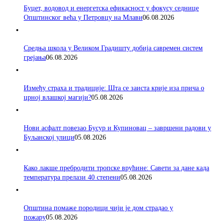
Буџет, водовод и енергетска ефикасност у фокусу седнице
Општинског већа у Петровцу на Млави
06.08.2026
Средња школа у Великом Градишту добија савремен систем
грејања
06.08.2026
Између страха и традиције: Шта се заиста крије иза прича о
црној влашкој магији?
05.08.2026
Нови асфалт повезао Бусур и Купиновац – завршени радови у
Буљанској улици
05.08.2026
Како лакше пребродити тропске врућине: Савети за дане када
температура прелази 40 степени
05.08.2026
Општина помаже породици чији је дом страдао у
пожару
05.08.2026