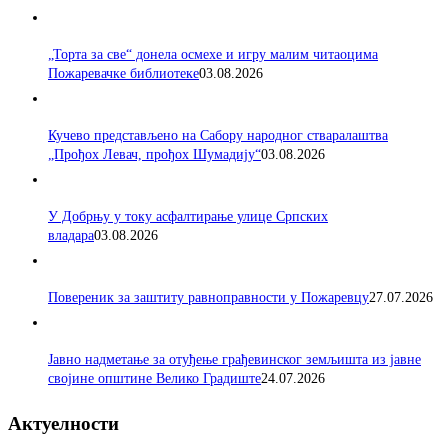
„Торта за све“ донела осмехе и игру малим читаоцима
Пожаревачке библиотеке
03.08.2026
Кучево представљено на Сабору народног стваралаштва
„Прођох Левач, прођох Шумадију“
03.08.2026
У Добрњу у току асфалтирање улице Српских
владара
03.08.2026
Повереник за заштиту равноправности у Пожаревцу
27.07.2026
Јавно надметање за отуђење грађевинског земљишта из јавне
својине општине Велико Градиште
24.07.2026
Актуелности