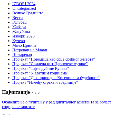
IZBORI 2024
Uncategorized
Велико Градиште
Вести
Голубац
Жабари
Жагубица
Избори 2023
Кучево
Мало Црниће
Петровац на Млави
Пожаревац
Пројекат "Породица као срце срећног живота"
Пројекат "Свилена нит Царевчеве музике"
Пројекат "Тајне дубине Кучева"
Пројекат "У златним годинама"
Пројекат “Дах природе – Кисеоник за будућност“
Пројект "Између страха и традиције"
Најчитаније
Обавештење о пуштању у рад дигиталног асистента за област
социјалне заштите