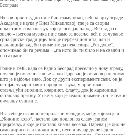
Београда.
Његов први студио није био гламурозан, већ на врху зграде
Академије наука у Кнез Михаиловој, где је са својим
оркестром стварао звук који је освајао народ. Већ тада се
знало – његова музика није само за весеље, већ и за чување
срца српске традиције. Био је перфекциониста, али и
шаљивџија: кад би приметио да неко свира „без душе“,
опомињао би га речима – „па исто би ти било и на свадби и
на сахрани“.
Године 1948, када се Радио Београд преселио у нову зграду,
почело је ново поглавље – али Царевац је остао веран ономе
што је најбоље знао. Док су други експериментисали, он је
остајао чувар правог народног звука, у први план
стављајући виолине, кларинет, флауту, док је хармоници
остављао пратњу. У свету који је тежио промени, он је тежио
очувању суштине.
Иза себе је оставио непролазне мелодије, међу којима је и
„Жикино коло“, настало као поклон за славу једном
пријатељу, а које је постало химна весеља. Царевац је био не
само диригент и виолиниста, него и чувар душе једног