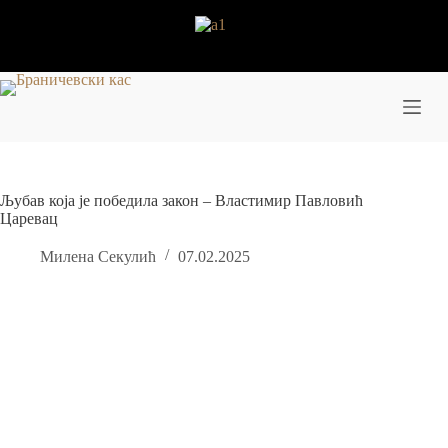
Skip
to
content
Љубав која је победила закон – Властимир Павловић
Царевац
Милена Секулић
07.02.2025