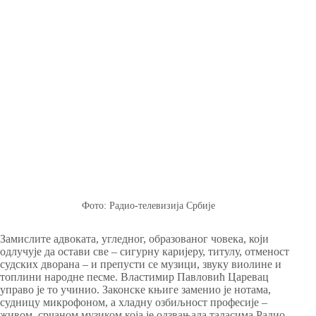
Фото: Радио-телевизија Србије
Замислите адвоката, угледног, образованог човека, који
одлучује да остави све – сигурну каријеру, титулу, отменост
судских дворана – и препусти се музици, звуку виолине и
топлини народне песме. Властимир Павловић Царевац
управо је то учинио. Законске књиге заменио је нотама,
судницу микрофоном, а хладну озбиљност професије –
живом, срчаном музиком која је одзвањала таласима Радио