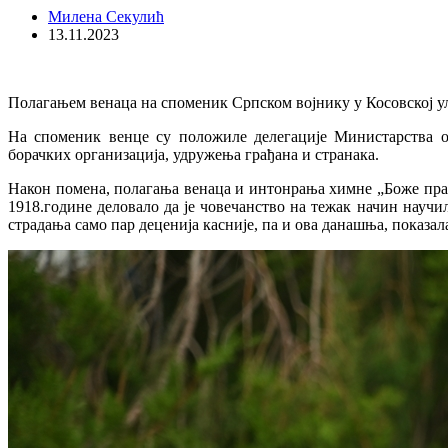
Милена Секулић
13.11.2023
Полагањем венаца на споменик Српском војнику у Косовској у
На споменик венце су положиле делегације Министарства о
борачких организација, удружења грађана и странака.
Након помена, полагања венаца и интонрања химне „Боже прав
1918.године деловало да је човечанство на тежак начин науч
страдања само пар деценија касније, па и ова данашња, показала