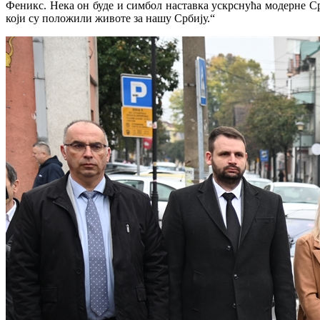
Феникс. Нека он буде и симбол наставка ускрснућа модерне С
који су положили животе за нашу Србију.“