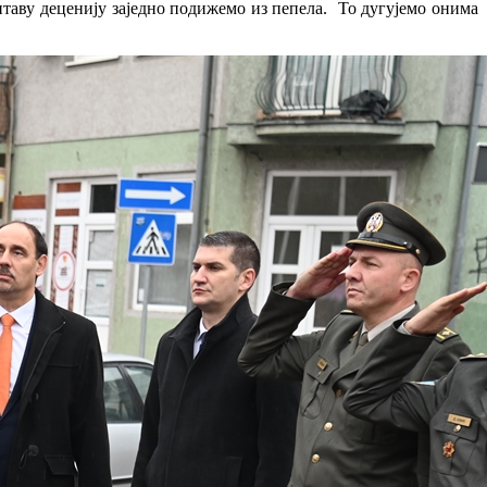
таву деценију заједно подижемо из пепела. То дугујемо онима