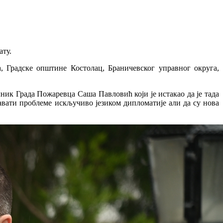
ату.
 Градске општине Костолац, Браничевског управног округа,
ик Града Пожаревца Саша Павловић који је истакао да је тада
авати проблеме искључиво језиком дипломатије али да су нова