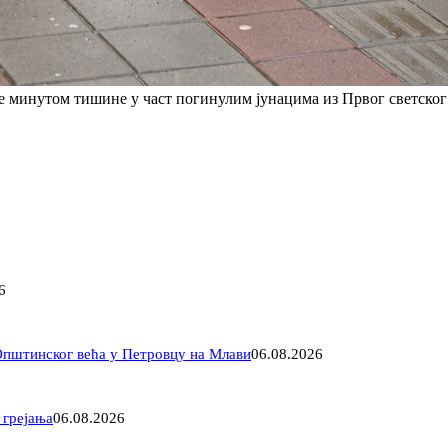
 минутом тишине у част погинулим јунацима из Првог светског 
6
 Општинског већа у Петровцу на Млави
06.08.2026
 грејања
06.08.2026