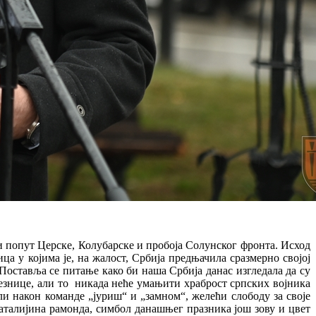
ти попут Церске, Колубарске и пробоја Солунског фронта. Исход
ца у којима је, на жалост, Србија предњачила сразмерно својој
 Поставља се питање како би наша Србија данас изгледала да су
везнице, али то никада неће умањити храброст српских војника
ли након команде „јуриш“ и „замном“, желећи слободу за своје
Наталијина рамонда, симбол данашњег празника још зову и цвет