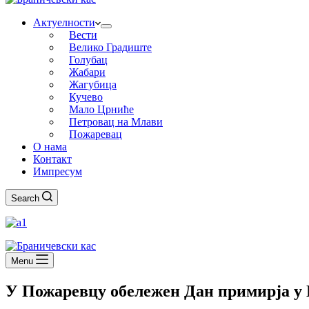
Актуелности
Вести
Велико Градиште
Голубац
Жабари
Жагубица
Кучево
Мало Црниће
Петровац на Млави
Пожаревац
О нама
Контакт
Импресум
Search
Menu
У Пожаревцу обележен Дан примирја у 