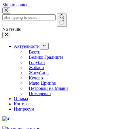
Skip to content
No results
Актуелности
Вести
Велико Градиште
Голубац
Жабари
Жагубица
Кучево
Мало Црниће
Петровац на Млави
Пожаревац
О нама
Контакт
Импресум