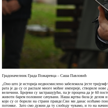
Градоначелник Града Пожаревца – Саша Павловић
„Оно што је историја недвосмислено забележила јесте тријумф 
рата је да су се распале многе моћне империје, створиле нове
величини. Бројеви су застрашујући, па је процена да је 60 по
животи барем половине сачувани. Наша жртва била је делом и 
који су се борили на страни правде.Сви ми данас осећамо пон
потомке. Зато смо дужни да ту слободу чувамо, и то на начин