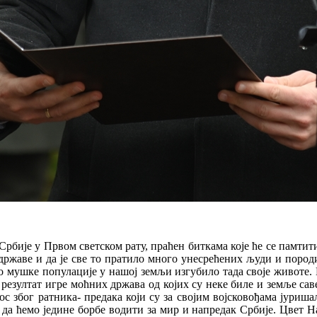
Србије у Првом светском рату, праћен биткама које ће се памти
 државе и да је све то пратило много унесрећених људи и породи
сто мушке популације у нашој земљи изгубило тада своје животе.
резултат игре моћних држава од којих су неке биле и земље са
ос због ратника- предака који су за својим војсковођама јуриша
 да ћемо једине борбе водити за мир и напредак Србије. Цвет 