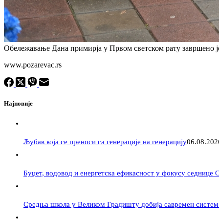
Обележавање Дана примирја у Првом светском рату завршено је
www.pozarevac.rs
Најновије
Љубав која се преноси са генерације на генерацију
06.08.202
Буџет, водовод и енергетска ефикасност у фокусу седнице
Средња школа у Великом Градишту добија савремен систем