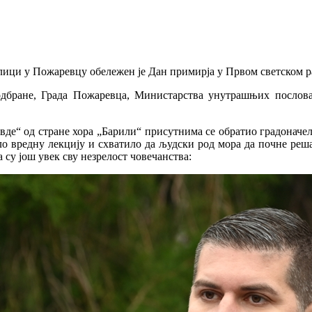
лици у Пожаревцу обележен је Дан примирја у Првом светском р
дбране, Града Пожаревца, Министарства унутрашњих послова,
де“ од стране хора „Барили“ присутнима се обратио градоначелн
ило вредну лекцију и схватило да људски род мора да почне реш
 су још увек сву незрелост човечанства: