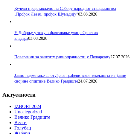
Кучево представљено на Сабору народног стваралаштва
„Прођох Левач, прођох Шумадију“
03.08.2026
У Добрњу у току асфалтирање улице Српских
владара
03.08.2026
Повереник за заштиту равноправности у Пожаревцу
27.07.2026
Јавно надметање за отуђење грађевинског земљишта из јавне
својине општине Велико Градиште
24.07.2026
Актуелности
IZBORI 2024
Uncategorized
Велико Градиште
Вести
Голубац
Жабари