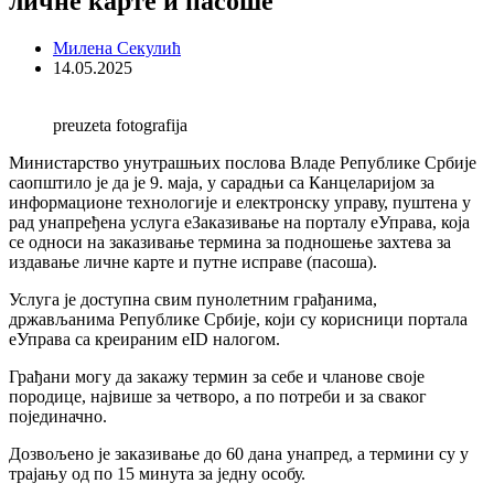
личне карте и пасоше
Милена Секулић
14.05.2025
preuzeta fotografija
Министарство унутрашњих послова Владе Републике Србије
саопштило је да је 9. маја, у сарадњи са Канцеларијом за
информационе технологије и електронску управу, пуштена у
рад унапређена услуга еЗаказивање на порталу еУправа, која
се односи на заказивање термина за подношење захтева за
издавање личне карте и путне исправе (пасоша).
Услуга је доступна свим пунолетним грађанима,
држављанима Републике Србије, који су корисници портала
еУправа са креираним eID налогом.
Грађани могу да закажу термин за себе и чланове своје
породице, највише за четворо, а по потреби и за сваког
појединачно.
Дозвољено је заказивање до 60 дана унапред, а термини су у
трајању од по 15 минута за једну особу.