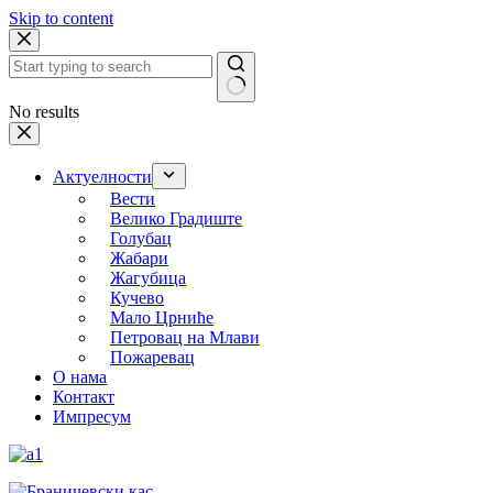
Skip to content
No results
Актуелности
Вести
Велико Градиште
Голубац
Жабари
Жагубица
Кучево
Мало Црниће
Петровац на Млави
Пожаревац
О нама
Контакт
Импресум