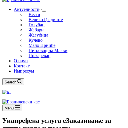
Актуелности
Вести
Велико Градиште
Голубац
Жабари
Жагубица
Кучево
Мало Црниће
Петровац на Млави
Пожаревац
О нама
Контакт
Импресум
Search
Menu
Унапређена услуга еЗаказивање за