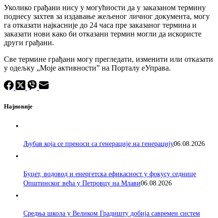
Уколико грађани нису у могућности да у заказаном термину
поднесу захтев за издавање жељеног личног документа, могу
га отказати најкасније до 24 часа пре заказаног термина и
заказати нови како би отказани термин могли да искористе
други грађани.
Све термине грађани могу прегледати, изменити или отказати
у одељку „Моје активностиˮ на Порталу еУправа.
Најновије
Љубав која се преноси са генерације на генерацију
06.08.2026
Буџет, водовод и енергетска ефикасност у фокусу седнице
Општинског већа у Петровцу на Млави
06.08.2026
Средња школа у Великом Градишту добија савремен систем