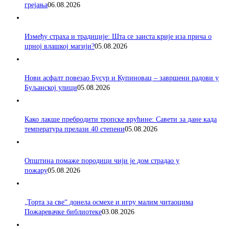
грејања
06.08.2026
Између страха и традиције: Шта се заиста крије иза прича о
црној влашкој магији?
05.08.2026
Нови асфалт повезао Бусур и Купиновац – завршени радови у
Буљанској улици
05.08.2026
Како лакше пребродити тропске врућине: Савети за дане када
температура прелази 40 степени
05.08.2026
Општина помаже породици чији је дом страдао у
пожару
05.08.2026
„Торта за све“ донела осмехе и игру малим читаоцима
Пожаревачке библиотеке
03.08.2026