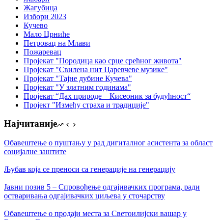
Жагубица
Избори 2023
Кучево
Мало Црниће
Петровац на Млави
Пожаревац
Пројекат "Породица као срце срећног живота"
Пројекат "Свилена нит Царевчеве музике"
Пројекат "Тајне дубине Кучева"
Пројекат "У златним годинама"
Пројекат “Дах природе – Кисеоник за будућност“
Пројект "Између страха и традиције"
Најчитаније
Обавештење о пуштању у рад дигиталног асистента за област
социјалне заштите
Љубав која се преноси са генерације на генерацију
Јавни позив 5 – Спровођење одгајивачких програма, ради
остваривања одгајивачких циљева у сточарству
Обавештење о продаји места за Светоилијски вашар у