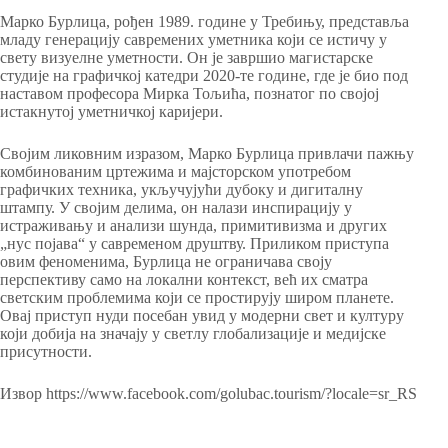
Марко Бурлица, рођен 1989. године у Требињу, представља
младу генерацију савремених уметника који се истичу у
свету визуелне уметности. Он је завршио магистарске
студије на графичкој катедри 2020-те године, где је био под
наставом професора Мирка Тољића, познатог по својој
истакнутој уметничкој каријери.
Својим ликовним изразом, Марко Бурлица привлачи пажњу
комбинованим цртежима и мајсторском употребом
графичких техника, укључујући дубоку и дигиталну
штампу. У својим делима, он налази инспирацију у
истраживању и анализи шунда, примитивизма и других
„нус појава“ у савременом друштву. Приликом приступа
овим феноменима, Бурлица не ограничава своју
перспективу само на локални контекст, већ их сматра
светским проблемима који се простирују широм планете.
Овај приступ нуди посебан увид у модерни свет и културу
који добија на значају у светлу глобализације и медијске
присутности.
Извор https://www.facebook.com/golubac.tourism/?locale=sr_RS