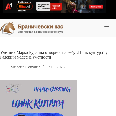
Skip
to
content
Уметник Марко Бурлица отворио изложбу „Цинк култура“ у
Галерији модерне уметности
Милена Секулић
12.05.2023