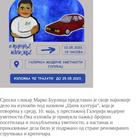
Српски сликар Марко Бурлица представио је своје најновије
дело на изложби под називом „Цинк култура“, која је
отворена у среду, 10. маја, у престижној Галерији модерне
уметности.Ова изложба је привукла пажњу бројних
посетилаца и пољубљеника уметности, а настанак и
приказивање дела било је подржано од стране реномираних
стручњака и критичара.