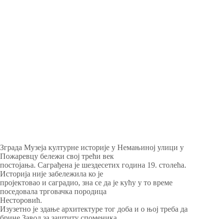
Зграда Музеја културне историје у Немањиној улици у
Пожаревцу бележи свој трећи век
постојања. Саграђена је шездесетих година 19. столећа.
Историја није забележила ко је
пројектовао и саградио, зна се да је кућу у то време
поседовала трговачка породица
Несторовић.
Изузетно је здање архитектуре тог доба и о њој треба да
брине Завод за заштиту споменика