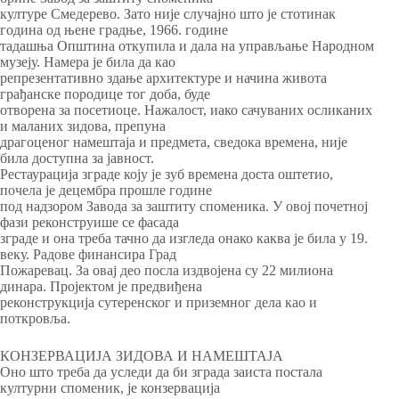
културе Смедерево. Зато није случајно што је стотинак
година од њене градње, 1966. године
тадашња Општина откупила и дала на управљање Народном
музеју. Намера је била да као
репрезентативно здање архитектуре и начина живота
грађанске породице тог доба, буде
отворена за посетиоце. Нажалост, иако сачуваних осликаних
и маланих зидова, препуна
драгоценог намештаја и предмета, сведока времена, није
била доступна за јавност.
Рестаурација зграде коју је зуб времена доста оштетио,
почела је децембра прошле године
под надзором Завода за заштиту споменика. У овој почетној
фази реконструише се фасада
зграде и она треба тачно да изгледа онако каква је била у 19.
веку. Радове финансира Град
Пожаревац. За овај део посла издвојена су 22 милиона
динара. Пројектом је предвиђена
реконструкција сутеренског и приземног дела као и
поткровља.
КОНЗЕРВАЦИЈА ЗИДОВА И НАМЕШТАЈА
Оно што треба да уследи да би зграда заиста постала
културни споменик, је конзервација