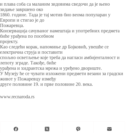
и плава соба са маланим зидовима сведочи да је њено
зидање завршено око
1860. године. Тада је тај мотив био веома популаран у
Европи и стигао је до
Пожаревца.
Конзервација сачуваног намештаја и употребних предмета
биће урађена по посебном
пројекту.
Као следећи корак, напомиње др Бојковић, увешће се
електрична струја и поставити
спољно осветљење које треба да нагласи амбијенталност и
лепоту зграде. Такође, биће
урађена и хидрантска мрежа и уређено двориште.
У Музеју ће се чувати изложени предмети везани за градски
живот у Пожаревцу између
друге половине 19. и прве половине 20. века.
www.recnaroda.rs