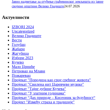
Јавно надметање за отуђење грађевинског земљишта из јавне
својине општине Велико Градиште
24.07.2026
Актуелности
IZBORI 2024
Uncategorized
Велико Градиште
Вести
Голубац
Жабари
Жагубица
Избори 2023
Кучево
Мало Црниће
Петровац на Млави
Пожаревац
Пројекат "Породица као срце срећног живота"
Пројекат "Свилена нит Царевчеве музике"
Пројекат "Тајне дубине Кучева"
Пројекат "У златним годинама"
Пројекат “Дах природе – Кисеоник за будућност“
Пројект "Између страха и традиције"