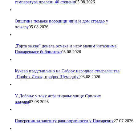
температура прелази 40 степени
05.08.2026
Општина помаже породици чији је дом страдао у
пожару
05.08.2026
„Торта за све“ донела осмехе и игру малим читаоцима
Пожаревачке библиотеке
03.08.2026
Кучево представљено на Сабору народног стваралаштва
„Прођох Левач, прођох Шумадију“
03.08.2026
У Добрњу у току асфалтирање улице Српских
владара
03.08.2026
Повереник за заштиту равноправности у Пожаревцу
27.07.2026