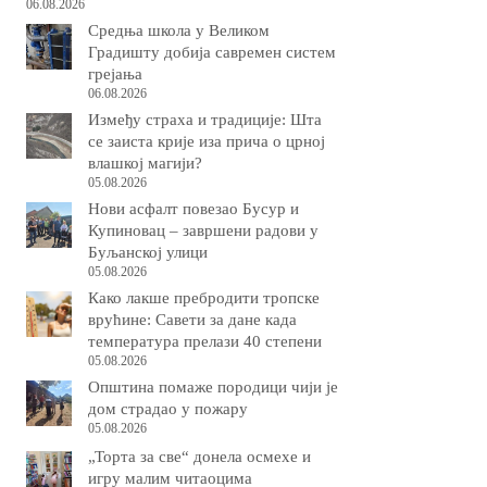
06.08.2026
Средња школа у Великом
Градишту добија савремен систем
грејања
06.08.2026
Између страха и традиције: Шта
се заиста крије иза прича о црној
влашкој магији?
05.08.2026
Нови асфалт повезао Бусур и
Купиновац – завршени радови у
Буљанској улици
05.08.2026
Како лакше пребродити тропске
врућине: Савети за дане када
температура прелази 40 степени
05.08.2026
Општина помаже породици чији је
дом страдао у пожару
05.08.2026
„Торта за све“ донела осмехе и
игру малим читаоцима