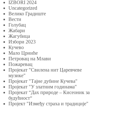
IZBORI 2024
Uncategorized
Велико Градиште
Вести
Голубац
Жабари
Жагубица
Избори 2023
Кучево
Мало Црниће
Петровац на Млави
Пожаревац
Пројекат "Свилена нит Царевчеве
музике"
Пројекат "Тајне дубине Кучева"
Пројекат "У златним годинама"
Пројекат “Дах природе – Кисеоник за
будућност“
Пројект "Између страха и традиције"