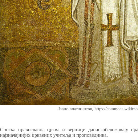
Јавно власништво, https://commons.wikime
Српска православна црква и верници данас обележавају пра
најзначајнијих црквених учитеља и проповедника.