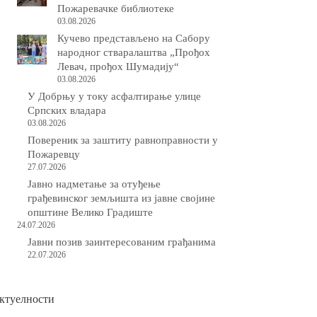
Пожаревачке библиотеке
03.08.2026
Кучево представљено на Сабору
народног стваралаштва „Прођох
Левач, прођох Шумадију“
03.08.2026
У Добрњу у току асфалтирање улице
Српских владара
03.08.2026
Повереник за заштиту равноправности у
Пожаревцу
27.07.2026
Јавно надметање за отуђење
грађевинског земљишта из јавне својине
општине Велико Градиште
24.07.2026
Јавни позив заинтересованим грађанима
22.07.2026
ктуелности