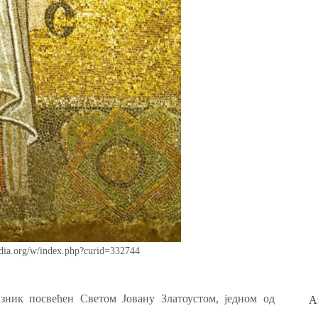
dia.org/w/index.php?curid=332744
зник посвећен Светом Јовану Златоустом, једном од
А