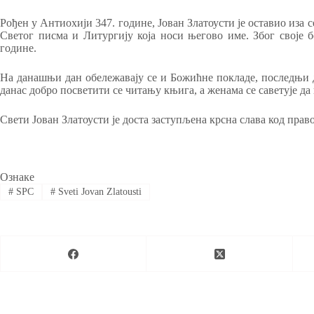
Рођен у Антиохији 347. године, Јован Златоусти је оставио иза 
Светог писма и Литургију која носи његово име. Због своје бо
године.
На данашњи дан обележавају се и Божићне покладе, последњи д
данас добро посветити се читању књига, а женама се саветује да
Свети Јован Златоусти је доста заступљена крсна слава код прав
Ознаке
#
SPC
#
Sveti Jovan Zlatousti