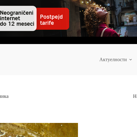
Актуелности
ника
Н