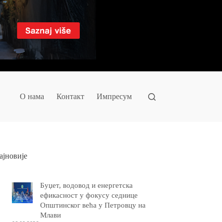
О нама
Контакт
Импресум
ајновије
Буџет, водовод и енергетска
ефикасност у фокусу седнице
Општинског већа у Петровцу на
Млави