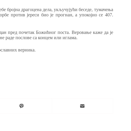
себе бројна драгоцена дела, укључујући беседе, тумачења
рбе против јереси био је прогнан, а упокојио се 407.
ан пред почетак Божићног поста. Веровање каже да је
 не раде послове са концем или иглама.
ославних верника.