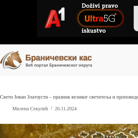
Skip
to
content
Свети Јован Златоусти – празник великог светитеља и проповед
Милена Секулић
26.11.2024