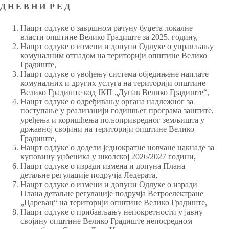
Д Н Е В Н И Р Е Д
Нацрт одлуке о завршном рачуну буџета локалне
власти општине Велико Градиште за 2025. годину,
Нацрт одлуке о измени и допуни Одлуке о управљању
комуналним отпадом на територији општине Велико
Градиште,
Нацрт одлуке о увођењу система обједињене наплате
комуналних и других услуга на територији општине
Велико Градиште код ЈКП „Дунав Велико Градиште“,
Нацрт одлуке о одређивању органа надлежног за
поступање у реализацији годишњег програма заштите,
уређења и коришћења пољопривредног земљишта у
државној својини на територији општине Велико
Градиште,
Нацрт oдлуке о додели једнократне новчане накнаде за
куповину уџбеника у школској 2026/2027 години,
Нацрт одлуке о изради измена и допуна Плана
детаљне регулације подручја Ледерата,
Нацрт одлуке о измени и допуни Одлуке о изради
Плана детаљне регулације подручја Ветроелектране
„Царевац“ на територији општине Велико Градиште,
Нацрт одлуке о прибављању непокретности у јавну
својину општине Велико Градиште непосредном