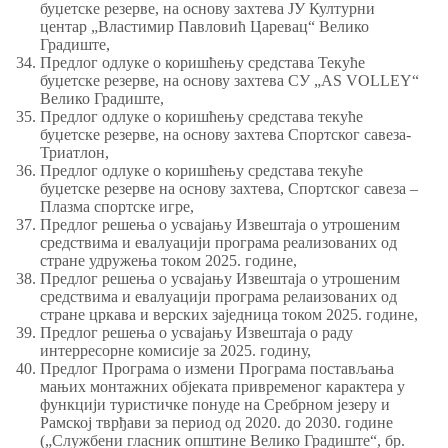
буџетске резерве, на основу захтева ЈУ Културни
центар „Властимир Павловић Царевац“ Велико
Градиште,
Предлог одлуке о коришћењу средстава Текуће
буџетске резерве, на основу захтева СУ „AS VOLLEY“
Велико Градиште,
Предлог oдлуке о коришћењу средстава текуће
буџетске резерве, на основу захтева Спортског савеза-
Триатлон,
Предлог одлуке о коришћењу средстава текуће
буџетске резерве на основу захтева, Спортског савеза –
Плазма спортске игре,
Предлог решења о усвајању Извештаја о утрошеним
средствима и евалуацији програма реализованих од
стране удружења током 2025. године,
Предлог решења о усвајању Извештаја о утрошеним
средствима и евалуацији програма релаизованих од
стране цркава и верских заједница током 2025. године,
Предлог решења о усвајању Извештаја о раду
интерресорне комисије за 2025. годину,
Предлог Програма о измени Програма постављања
мањих монтажних објеката привременог карактера у
функцији туристичке понуде на Сребрном језеру и
Рамској тврђави за период од 2020. до 2030. године
(„Службени гласник општине Велико Градиште“, бр.