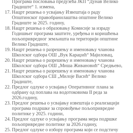
Програма пословања предузећа ЈКП “Дунав Велико
Градиште“ 1. измена,
Нацрт решења о усвајању Извештаја о раду
Општинског правобранилаштва општине Велико
Градиште за 2025. годину,
Нацрт решења о образовању Комисије за израду
Годишњег програма заштите, уређења и коришћења
пољопривредног земљишта на територији општине
Велико Градиште,
Нацрт решења о разрешењу и именовању чланова
Школског одбора ОШ „Вук Караџић“ Мајиловац,
Нацрт решења о разрешењу и именовању чланова
Школског одбора ОШ „Миша Живановић“ Средњево,
Нацрт решења о разрешењу и именовању чланова
Школског одбора СШ „Милоје Васић“ Велико
Градиште,
Предлог одлуке о усвајању Оперативног плана за
одбрану од поплава на водотоковима II реда за
2026.годину,
Предлог решења о усвајању извештаја о реализацији
програма подршке за спровођење пољопривредне
политике у 2025. години,
Предлог одлуке о усвајању програма мера подршке
пољопривредне политике за 2026.годину,
Предлог одлуке о избору програма који се подстичу