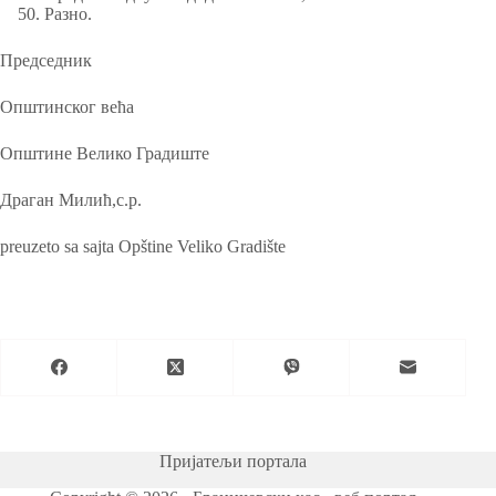
Разно.
Председник
Општинског већа
Општине Велико Градиште
Драган Милић,с.р.
preuzeto sa sajta Opštine Veliko Gradište
Пријатељи портала