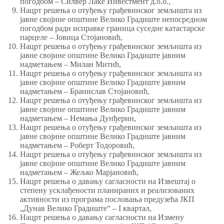
погодбом – Силвер Лаке Инвестмент д.о.о.,
Нацрт решења о отуђењу грађевинског земљишта из
јавне својине општине Велико Градиште непосредном
погодбом ради исправке граница суседне катастарске
парцеле – Јовица Стојановић,
Нацрт решења о отуђењу грађевинског земљишта из
јавне својине општине Велико Градиште јавним
надметањем – Милан Митић,
Нацрт решења о отуђењу грађевинског земљишта из
јавне својине општине Велико Градиште јавним
надметањем – Бранислав Стојановић,
Нацрт решења о отуђењу грађевинског земљишта из
јавне својине општине Велико Градиште јавним
надметањем – Немања Дунђерин,
Нацрт решења о отуђењу грађевинског земљишта из
јавне својине општине Велико Градиште јавним
надметањем – Роберт Тодоровић,
Нацрт решења о отуђењу грађевинског земљишта из
јавне својине општине Велико Градиште јавним
надметањем – Жељко Марјановић,
Нацрт решења о давању сагласности на Извештај о
степену усклађености планираних и реализованих
активности из програма пословања предузећа ЈКП
„Дунав Велико Градиште“ – I квартал,
Нацрт решења о давању сагласности на Измену