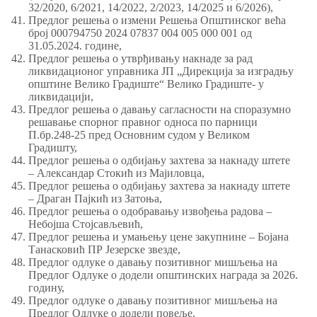
32/2020, 6/2021, 14/2022, 2/2023, 14/2025 и 6/2026),
Предлог решења о измени Решења Општинског већа
број 000794750 2024 07837 004 005 000 001 од
31.05.2024. године,
Предлог решења о утврђивању накнаде за рад
ликвидационог управника ЈП „Дирекција за изградњу
општине Велико Градиште“ Велико Градиште- у
ликвидацији,
Предлог решења о давању сагласности на споразумно
решавање спорног правног односа по парници
П.бр.248-25 пред Основним судом у Великом
Градишту,
Предлог решења о одбијању захтева за накнаду штете
– Александар Стокић из Мајиловца,
Предлог решења о одбијању захтева за накнаду штете
– Драган Пајкић из Затоња,
Предлог решења о одобравању извођења радова –
Небојша Стојсављевић,
Предлог решења и умањењу цене закупнине – Бојана
Танасковић ПР Језерске звезде,
Предлог одлуке о давању позитивног мишљења на
Предлог Одлуке о додели општинских награда за 2026.
годину,
Предлог одлуке о давању позитивног мишљења на
Предлог Одлуке о додели повеље,