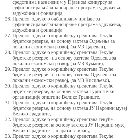
средствима назначеним у II јавном конкурсу за
суфинансирање/финансирање програма удружења,
задужбина и фондација,
Предлог одлуке о одбацивању пријаве за
суфинансирање/финансирање програма удружења,
задужбина и фондација,
Предлог одлуке о коришћењу средстава Текуће
буџетске резерве, на основу захтева Одељења за
локални економски развој, (за МЗ Царевац),
Предлог одлуке о коришћењу средстава Текуће
буџетске резерве , на основу захтева Одељења за
локални економски развој, (за МЗ Кумане),
Предлог одлуке о коришћењу средстава Текуће
буџетске резерве , на основу захтева Одељења за
локални економски развој, (за МЗ Кисиљево),
Предлог одлуке о коришћењу средстава Текуће
буџетске резерве, на основу захтева Туристичке
организације општине Велико Градиште,
Предлог одлуке о коришћењу средстава Текуће
буџетске резерве, на основу захтева ЈУ Народни музеј
Велико Градиште,
Предлог одлуке о коришћењу средстава текуће
буџетске резерве на основу захтева ЈУ Народни музеј
Велико Градиште – апарати за влагу,
Предлог одлуке о коришћењу средстава Текуће