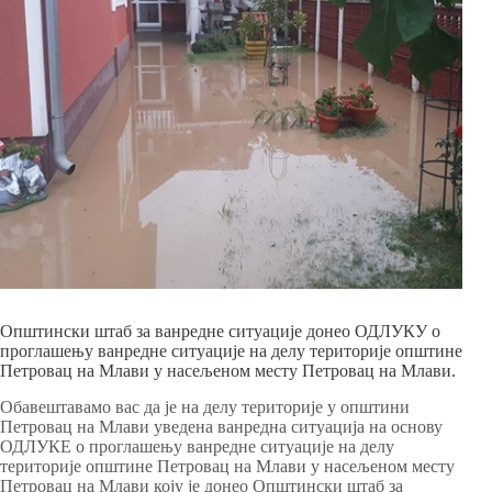
Општински штаб за ванредне ситуације донео ОДЛУКУ о
проглашењу ванредне ситуације на делу територије општине
Петровац на Млави у насељеном месту Петровац на Млави.
Обавештавамо вас да је на делу територије у општини
Петровац на Млави уведена ванредна ситуација на основу
ОДЛУКЕ о проглашењу ванредне ситуације на делу
територије општине Петровац на Млави у насељеном месту
Петровац на Млави коју је донео Општински штаб за