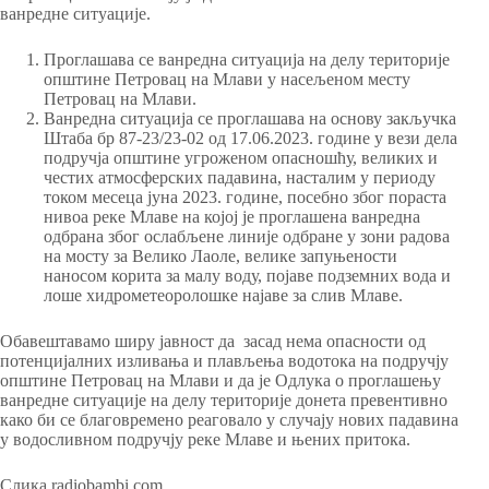
ванредне ситуације.
Проглашава се ванредна ситуација на делу територије
општине Петровац на Млави у насељеном месту
Петровац на Млави.
Ванредна ситуација се проглашава на основу закључка
Штаба бр 87-23/23-02 од 17.06.2023. године у вези дела
подручја општине угроженом опасношћу, великих и
честих атмосферских падавина, насталим у периоду
током месеца јуна 2023. године, посебно због пораста
нивоа реке Млаве на којој је проглашена ванредна
одбрана због ослабљене линије одбране у зони радова
на мосту за Велико Лаоле, велике запуњености
наносом корита за малу воду, појаве подземних вода и
лоше хидрометеоролошке најаве за слив Млаве.
Обавештавамо ширу јавност да засад нема опасности од
потенцијалних изливања и плављења водотока на подручју
општине Петровац на Млави и да је Одлука о проглашењу
ванредне ситуације на делу територије донета превентивно
како би се благовремено реаговало у случају нових падавина
у водосливном подручју реке Млаве и њених притока.
Слика radiobambi.com