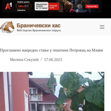
Skip
to
content
Проглашено ванредно стање у општини Петровац на Млави
Милена Секулић
17.06.2023