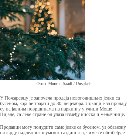
Фото: Mourad Saadi / Unsplash
У Пожаревцу је започела продаја новогодишњих јелки са
бусеном, која ће трајати до 30. децембра. Локације за продају
су на јавним површинама на паркингу у улици Моше
Пијаде, са леве стране од улаза између киоска и мењачнице.
Продавци могу понудити само јелке са бусеном, уз обавезну
потврду надлежног шумског газдинства, чиме се обезбеђује