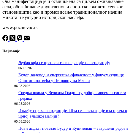
Ова манифестација је и осмишљена са циљем оживљавање
села, обогаћивање друштвеног и спортског живота сеоског
становништва као и промовисање традиционалног начина
живота и културно историјског наслеђа.
www.pozarevac.rs
Најновије
Љубав која се преноси са генерације на генерацију
06.08.2026
Буџет, водовод и енергетска ефикасност у фокусу седнице
Општинског већа у Петровцу на Млави
06.08.2026
Средња школа у Великом Градишту добија савремен систем
грејања
06.08.2026
Између страха и традиције: Шта се заиста крије иза прича о
црној влашкој магији?
05.08.2026
Нови асфалт повезао Бусур и Купиновац – завршени радови