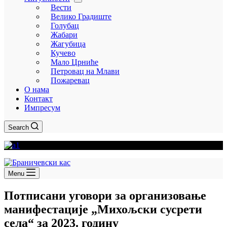
Вести
Велико Градиште
Голубац
Жабари
Жагубица
Кучево
Мало Црниће
Петровац на Млави
Пожаревац
О нама
Контакт
Импресум
Search
Menu
Потписани уговори за организовање
манифестације „Михољски сусрети
села“ за 2023. годину