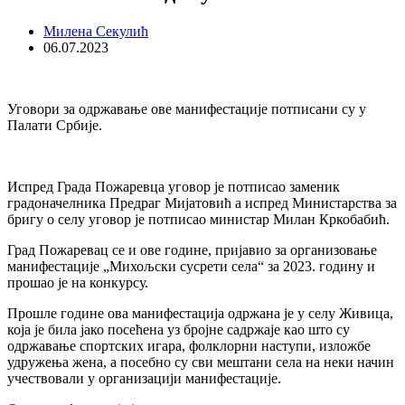
Милена Секулић
06.07.2023
Уговори за одржавање ове манифестације потписани су у
Палати Србије.
Испред Града Пожаревца уговор је потписао заменик
градоначелника Предраг Мијатовић а испред Министарства за
бригу о селу уговор је потписао министар Милан Кркобабић.
Град Пожаревац се и ове године, пријавио за организовање
манифестације „Михољски сусрети села“ за 2023. годину и
прошао је на конкурсу.
Прошле године ова манифестација одржана је у селу Живица,
која је била јако посећена уз бројне садржаје као што су
одржавање спортских игара, фолклорни наступи, изложбе
удружења жена, а посебно су сви мештани села на неки начин
учествовали у организацији манифестације.