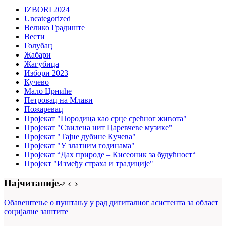
IZBORI 2024
Uncategorized
Велико Градиште
Вести
Голубац
Жабари
Жагубица
Избори 2023
Кучево
Мало Црниће
Петровац на Млави
Пожаревац
Пројекат "Породица као срце срећног живота"
Пројекат "Свилена нит Царевчеве музике"
Пројекат "Тајне дубине Кучева"
Пројекат "У златним годинама"
Пројекат “Дах природе – Кисеоник за будућност“
Пројект "Између страха и традиције"
Најчитаније
Обавештење о пуштању у рад дигиталног асистента за област
социјалне заштите