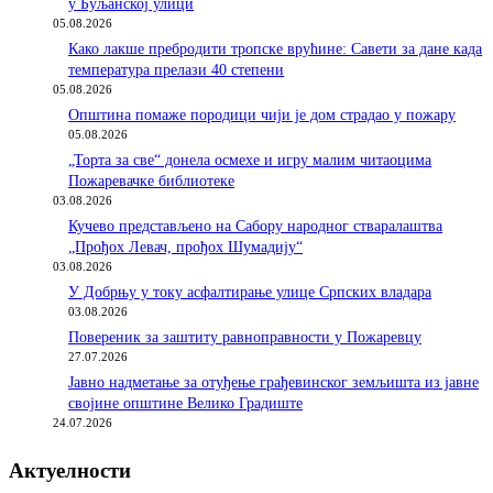
у Буљанској улици
05.08.2026
Како лакше пребродити тропске врућине: Савети за дане када
температура прелази 40 степени
05.08.2026
Општина помаже породици чији је дом страдао у пожару
05.08.2026
„Торта за све“ донела осмехе и игру малим читаоцима
Пожаревачке библиотеке
03.08.2026
Кучево представљено на Сабору народног стваралаштва
„Прођох Левач, прођох Шумадију“
03.08.2026
У Добрњу у току асфалтирање улице Српских владара
03.08.2026
Повереник за заштиту равноправности у Пожаревцу
27.07.2026
Јавно надметање за отуђење грађевинског земљишта из јавне
својине општине Велико Градиште
24.07.2026
Актуелности