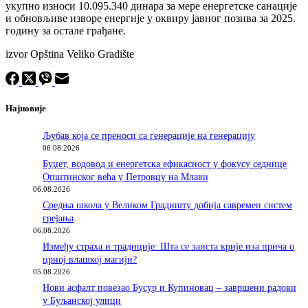
укупно износи 10.095.340 динара за мере енергетске санације
и обновљиве изворе енергије у оквиру јавног позива за 2025.
годину за остале грађане.
izvor Opština Veliko Gradište
Најновије
Љубав која се преноси са генерације на генерацију
06.08.2026
Буџет, водовод и енергетска ефикасност у фокусу седнице
Општинског већа у Петровцу на Млави
06.08.2026
Средња школа у Великом Градишту добија савремен систем
грејања
06.08.2026
Између страха и традиције: Шта се заиста крије иза прича о
црној влашкој магији?
05.08.2026
Нови асфалт повезао Бусур и Купиновац – завршени радови
у Буљанској улици