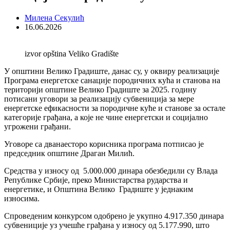
Милена Секулић
16.06.2026
izvor opština Veliko Gradište
У општини Велико Градиште, данас су, у оквиру реализације
Програма енергетске санације породичних кућа и станова на
територији општине Велико Градиште за 2025. годину
потисани уговори за реализацију субвениција за мере
енергетске ефикасности за породичне куће и станове за остале
категорије грађана, а које не чине енергетски и социјално
угрожени грађани.
Уговоре са дванаесторо корисника програма потписао је
председник општине Драган Милић.
Средства у износу од 5.000.000 динара обезбедили су Влада
Републике Србије, преко Министарства рударства и
енергетике, и Општина Велико Градиште у једнаким
износима.
Спроведеним конкурсом одобрено је укупно 4.917.350 динара
субвениције уз учешће грађана у износу од 5.177.990, што