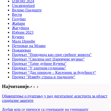
IZBORI 2024
Uncategorized
Велико Градиште
Вести
Голубац
Жабари
Жагубица
Избори 2023
Кучево
Мало Црниће
Петровац на Млави
Пожаревац
Пројекат "Породица као срце срећног живота"
Пројекат "Свилена нит Царевчеве музике"
Пројекат "Тајне дубине Кучева"
Пројекат "У златним годинама"
Пројекат “Дах природе – Кисеоник за будућност“
Пројект "Између страха и традиције"
Најчитаније
Обавештење о пуштању у рад дигиталног асистента за област
социјалне заштите
Љубав која се преноси са генерације на генерацију