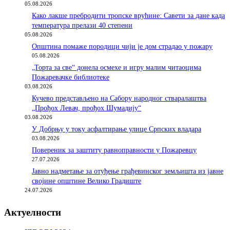
05.08.2026
Како лакше пребродити тропске врућине: Савети за дане када
температура прелази 40 степени
05.08.2026
Општина помаже породици чији је дом страдао у пожару
05.08.2026
„Торта за све“ донела осмехе и игру малим читаоцима
Пожаревачке библиотеке
03.08.2026
Кучево представљено на Сабору народног стваралаштва
„Прођох Левач, прођох Шумадију“
03.08.2026
У Добрњу у току асфалтирање улице Српских владара
03.08.2026
Повереник за заштиту равноправности у Пожаревцу
27.07.2026
Јавно надметање за отуђење грађевинског земљишта из јавне
својине општине Велико Градиште
24.07.2026
Актуелности