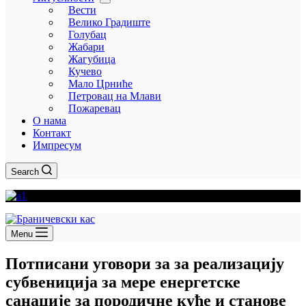
Вести
Велико Градиште
Голубац
Жабари
Жагубица
Кучево
Мало Црниће
Петровац на Млави
Пожаревац
О нама
Контакт
Импресум
Search
Menu
Потписани уговори за за реализацију
субвениција за мере енергетске
санације за породичне куће и станове