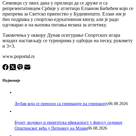
Симовци су ових дана у прилици да се друже и са
репрезентативцем Србије у атлетици Елзаном Бибићем који се
припрема за Светско првенство у Будимпешти. Елзан им је
био подршка у спортско-едукативном квизу, али је радо
одговарао и на њихова питања везана за атлетику.
Такмичења у оквиру Дунав осигурање Спортских игара
младих настављају се турнирима у одбојци на песку, рукомету
и 3×3.
www.poportal.rs
Најновије
Љубав која се преноси са генерације на генерацију
06.08.2026
Буџет, водовод и енергетска ефикасност у фокусу седнице
Општинског већа у Петровцу на Млави
06.08.2026