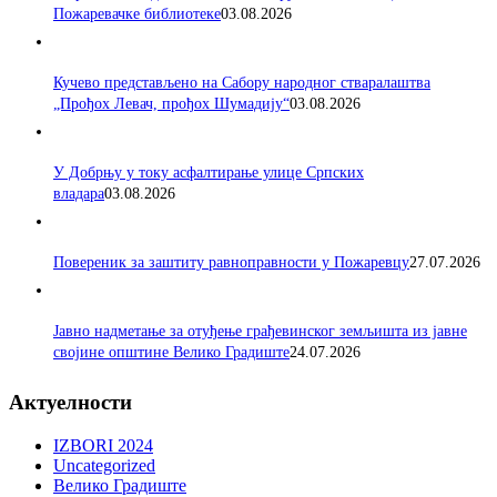
Пожаревачке библиотеке
03.08.2026
Кучево представљено на Сабору народног стваралаштва
„Прођох Левач, прођох Шумадију“
03.08.2026
У Добрњу у току асфалтирање улице Српских
владара
03.08.2026
Повереник за заштиту равноправности у Пожаревцу
27.07.2026
Јавно надметање за отуђење грађевинског земљишта из јавне
својине општине Велико Градиште
24.07.2026
Актуелности
IZBORI 2024
Uncategorized
Велико Градиште