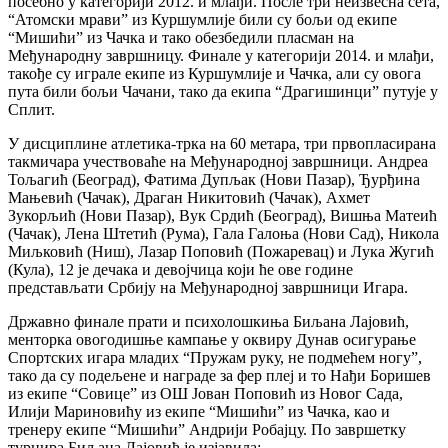
посебно у категорији 2012. и млађи. После три неизвесна сета,
“Атомски мрави” из Куршумлије били су бољи од екипе
“Мишићи” из Чачка и тако обезбедили пласман на
Међународну завршницу. Финале у категорији 2014. и млађи,
такође су играле екипе из Куршумлије и Чачка, али су овога
пута били бољи Чачани, тако да екипа “Драгишинци” путује у
Сплит.
У дисциплине атлетика-трка на 60 метара, три првопласирана
такмичара учествоваће на Међународној завршници. Андреа
Тољагић (Београд), Фатима Дупљак (Нови Пазар), Ђурђина
Мањевић (Чачак), Драган Никитовић (Чачак), Ахмет
Зукорљић (Нови Пазар), Вук Срдић (Београд), Вишња Матеић
(Чачак), Лена Штетић (Рума), Гала Галоња (Нови Сад), Никола
Миљковић (Ниш), Лазар Поповић (Пожаревац) и Лука Жугић
(Кула), 12 је дечака и девојчица који ће ове године
представљати Србију на Међународној завршници Игара.
Државно финале прати и психолошкиња Биљана Лајовић,
менторка овогодишње кампање у оквиру Дунав осигурање
Спортских игара младих “Пружам руку, не подмећем ногу”,
тако да су подељене и награде за фер плеј и то Нађи Боришев
из екипе “Совице” из ОШ Јован Поповић из Новог Сада,
Илији Мариновићу из екипе “Мишићи” из Чачка, као и
тренеру екипе “Мишићи” Андрији Робајцу. По завршетку
турнира Биљана Лајовић је изјавила: