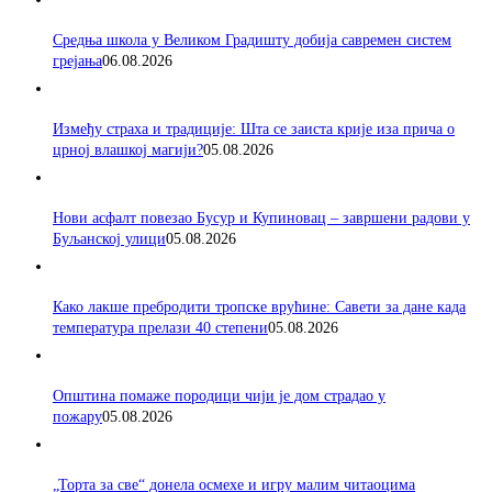
Средња школа у Великом Градишту добија савремен систем
грејања
06.08.2026
Између страха и традиције: Шта се заиста крије иза прича о
црној влашкој магији?
05.08.2026
Нови асфалт повезао Бусур и Купиновац – завршени радови у
Буљанској улици
05.08.2026
Како лакше пребродити тропске врућине: Савети за дане када
температура прелази 40 степени
05.08.2026
Општина помаже породици чији је дом страдао у
пожару
05.08.2026
„Торта за све“ донела осмехе и игру малим читаоцима