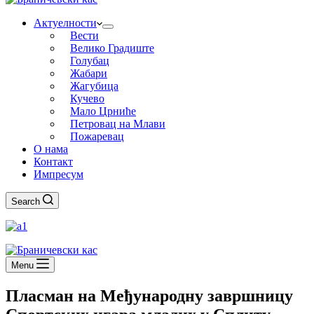
Актуелности
Вести
Велико Градиште
Голубац
Жабари
Жагубица
Кучево
Мало Црниће
Петровац на Млави
Пожаревац
О нама
Контакт
Импресум
Search
Menu
Пласман на Међународну завршницу