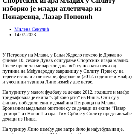
Спортских игара младих у Сплиту
изборио је млади атлетичар из
Пожаревца, Лазар Поповић
Милена Секулић
14.07.2023
У Петровцу на Млави, у Бањи Ждрело почело је Државно
финале 10. сезоне Дунав осигурање Спортских игара младих.
После првог такмичарског дана већ су познати неки од
путника на Међународну завршницу у Сплиту. Први су на
терене изашли атлетичари, фудбалери (2012. годиште и млађи)
и учесници турнира Лино између две ватре.
На турниту у малом фудбалу за дечаке 2012. годиште и млађе
тријумфовала је екипа “Срћково јато” из Ниша. Они су у
финалу победили екипу домаћина Петровца на Млави.
Бронзаним медаљама окитили су се дечаци из екипе “Пазар
јуниорс” из Новог Пазара. Тим Србије у Сплиту представљаће
дечаци из Ниша.
На турниру Лино између две ватре било је најузбудљивије,