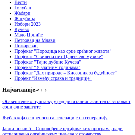
Вести
Голубац
Жабари
Жагубица
Избори 2023
Кучево
Мало Црниће
Петровац на Млави
Пожаревац
Пројекат "Породица као срце срећног живота"
Пројекат "Свилена нит Царевчеве музике"
Пројекат "Тајне дубине Кучева"
Пројекат "У златним годинама"
Пројекат “Дах природе – Кисеоник за будућност“
Пројект "Између страха и традиције"
Најчитаније
Обавештење о пуштању у рад дигиталног асистента за област
социјалне заштите
Љубав која се преноси са генерације на генерацију
Јавни позив 5 – Спровођење одгајивачких програма, ради
остваривања одгајивачких циљева у сточарству