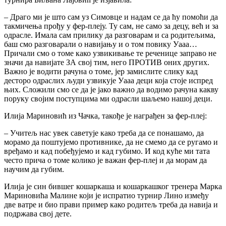
– Драго ми је што сам уз Симовце и надам се да ћу помоћи да
такмичења прођу у фер-плеју. Ту сам, не само за децу, већ и за
одрасле. Имала сам прилику да разговарам и са родитељима,
баш смо разговарали о навијању и о том повику Уааа…
Причали смо о томе како узвикивање те реченице заправо не
значи да навијате ЗА свој тим, него ПРОТИВ оних других.
Важно је водити рачуна о томе, јер замислите слику кад
десторо одраслих људи узвикује Уааа деци која стоје испред
њих. Сложили смо се да је јако важно да водимо рачуна какву
поруку својим поступцима ми одрасли шаљемо нашој деци.
Илија Мариновић из Чачка, такође је награђен за фер-плеј:
– Учитељ нас увек саветује како треба да се понашамо, да
морамо да поштујемо противнике, да не смемо да се ругамо и
вређамо и кад побеђујемо и кад губимо. И код куће ми тата
често прича о томе колико је важан фер-плеј и да морам да
научим да губим.
Илија је син бившег кошаркаша и кошаркашког тренера Марка
Мариновића Малине који је испратио турнир Лино између
две ватре и био прави пример како родитељ треба да навија и
подржава свој дете.