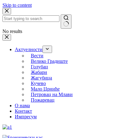
Skip to content
No results
Актуелности
Вести
Велико Градиште
Голубац
Жабари
Жагубица
Кучево
Мало Црниће
Петровац на Млави
Пожаревац
О нама
Контакт
Импресум