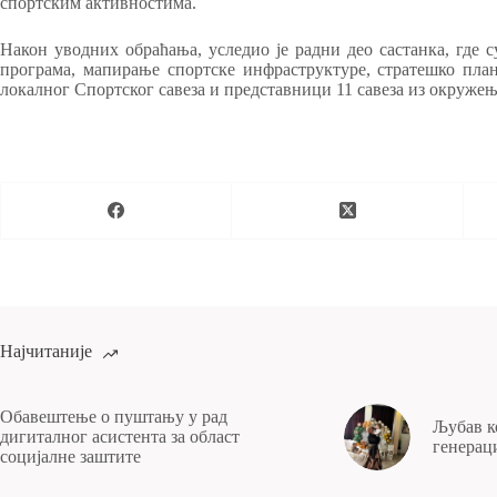
спортским активностима.
Након уводних обраћања, уследио је радни део састанка, где 
програма, мапирање спортске инфраструктуре, стратешко пла
локалног Спортског савеза и представници 11 савеза из окружењ
Најчитаније
Обавештење о пуштању у рад
Љубав ко
дигиталног асистента за област
генераци
социјалне заштите