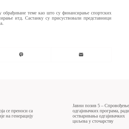
су обрађиване теме као што су финансирање спортских
нирање итд. Састанку су присуствовали представници
а.
Јавни позив 5 – Спровођењ
ја се преноси са
одгајивачких програма, рад
је на генерацију
остваривања одгајивачких
циљева у сточарству