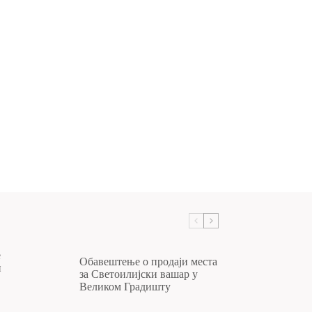
е
Обавештење о продаји места
и
за Светоилијски вашар у
Великом Градишту