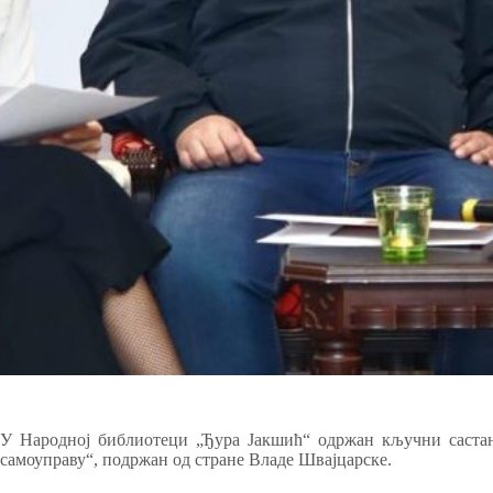
У Народној библиотеци „Ђура Јакшић“ одржан кључни састан
самоуправу“, подржан од стране Владе Швајцарске.