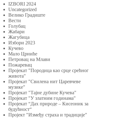
IZBORI 2024
Uncategorized
Велико Градиште
Вести
Голубац
Жабари
Жагубица
Избори 2023
Кучево
Мало Црниће
Петровац на Млави
Пожаревац
Пројекат "Породица као срце срећног
живота"
Пројекат "Свилена нит Царевчеве
музике"
Пројекат "Тајне дубине Кучева"
Пројекат "У златним годинама"
Пројекат “Дах природе – Кисеоник за
будућност“
Пројект "Између страха и традиције"