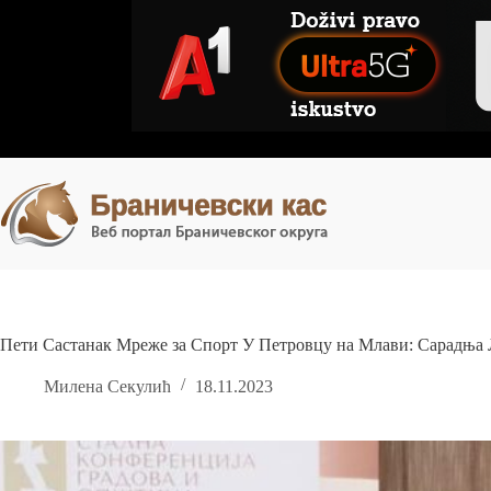
Skip
to
content
Пети Састанак Мреже за Спорт У Петровцу на Млави: Сарадња
Милена Секулић
18.11.2023