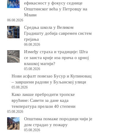
ефикасност у фокусу седнице
Општинског већа у Петровцу на
Млави
06.08.2026
Средња школа у Великом
Градишту добија савремен систем
грејања
06.08.2026
Између страха и традиције: Шта
се заиста крије иза прича о црној
влашкој магији?
05.08.2026
Нови асфалт повезао Бусур и Купиновац
– завршени радови у Буљанској улици
05.08.2026
Како лакше пребродити тропске
врућине: Савети за дане када
температура прелази 40 степени
05.08.2026
Општина помаже породици чији је
дом страдао у пожару
05.08.2026