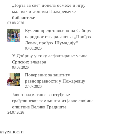
„Торта за све“ донела осмехе и игру
малим читаоцима Пожаревачке
библиотеке
03.08.2026
Кучево представљено на Сабору
народног стваралаштва „Прођох
Левач, прођох Шумадију“
03.08.2026
У Добрњу у току асфалтирање улице
Српских владара
03.08.2026
Повереник за заштиту
равноправности у Пожаревцу
27.07.2026
Јавно надметање за отуђење
грађевинског земљишта из јавне својине
општине Велико Градиште
24.07.2026
ктуелности