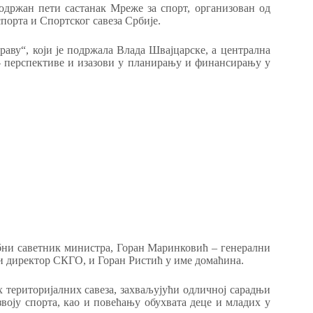
држан пети састанак Мреже за спорт, организован од
порта и Спортског савеза Србије.
раву“, који је подржала Влада Швајцарске, а централна
 – перспективе и изазови у планирању и финансирању у
ебни саветник министра, Горан Маринковић – генерални
ки директор СКГО, и Горан Ристић у име домаћина.
их територијалних савеза, захваљујући одличној сарадњи
оју спорта, као и повећању обухвата деце и младих у