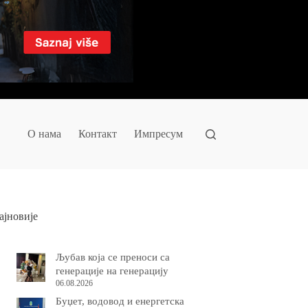
О нама
Контакт
Импресум
ајновије
Љубав која се преноси са
генерације на генерацију
06.08.2026
Буџет, водовод и енергетска