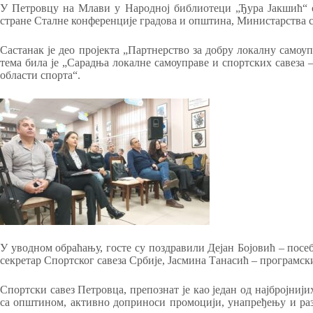
У Петровцу на Млави у Народној библиотеци „Ђура Јакшић“ о
стране Сталне конференције градова и општина, Министарства с
Састанак је део пројекта „Партнерство за добру локалну самоуп
тема била је „Сарадња локалне самоуправе и спортских савеза
области спорта“.
У уводном обраћању, госте су поздравили Дејан Бојовић – пос
секретар Спортског савеза Србије, Јасмина Танасић – програмс
Спортски савез Петровца, препознат је као један од најбројниј
са општином, активно доприноси промоцији, унапређењу и разв