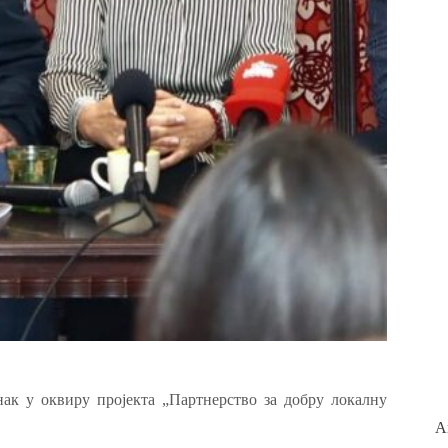
ак у оквиру пројекта „Партнерство за добру локалну
А