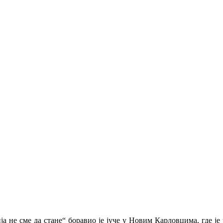
а не сме да стане“ боравио је
јуче
у Новим Карловцима, где је 