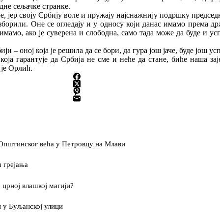
дне сељачке странке.
ре,
јер своју Србију воле и пружају најснажнију подршку предсе
зборили. Оне се огледају и у односу који данас имамо према др
имамо, ако је суверена и слободна, само тада може да буде и ус
и – оној која је решила да се бори, да гура још јаче, буде још у
оја гарантује да Србија не сме и неће да стане, биће наша за
 је
Орлић.
 Општинског већа у Петровцу на Млави
 грејања
 црној влашкој магији?
 у Буљанској улици