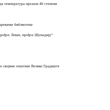
да температура прелази 40 степени
аревачке библиотеке
Прођох Левач, прођох Шумадију“
не својине општине Велико Градиште