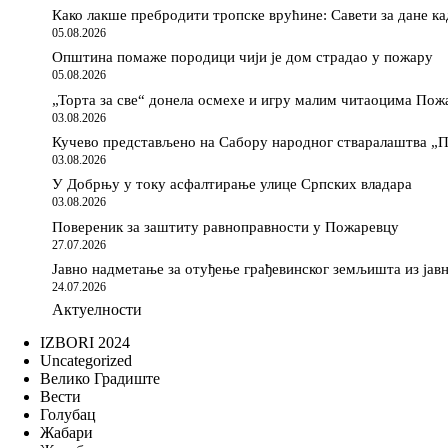
Како лакше пребродити тропске врућине: Савети за дане ка
05.08.2026
Општина помаже породици чији је дом страдао у пожару
05.08.2026
„Торта за све“ донела осмехе и игру малим читаоцима Пож
03.08.2026
Кучево представљено на Сабору народног стваралаштва „
03.08.2026
У Добрњу у току асфалтирање улице Српских владара
03.08.2026
Повереник за заштиту равноправности у Пожаревцу
27.07.2026
Јавно надметање за отуђење грађевинског земљишта из јав
24.07.2026
Актуелности
IZBORI 2024
Uncategorized
Велико Градиште
Вести
Голубац
Жабари