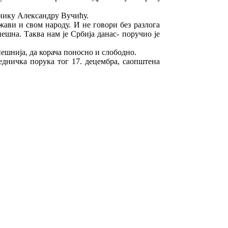
днику Александру Вучићу.
жави и свом народу. И не говори без разлога
пешна. Таква нам је Србија данас- поручио је
спешнија, да корача поносно и слободно.
једничка порука тог 17. децембра, саопштена