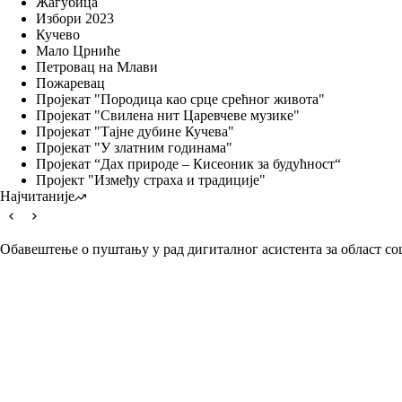
Жагубица
Избори 2023
Кучево
Мало Црниће
Петровац на Млави
Пожаревац
Пројекат "Породица као срце срећног живота"
Пројекат "Свилена нит Царевчеве музике"
Пројекат "Тајне дубине Кучева"
Пројекат "У златним годинама"
Пројекат “Дах природе – Кисеоник за будућност“
Пројект "Између страха и традиције"
Најчитаније
Обавештење о пуштању у рад дигиталног асистента за област со