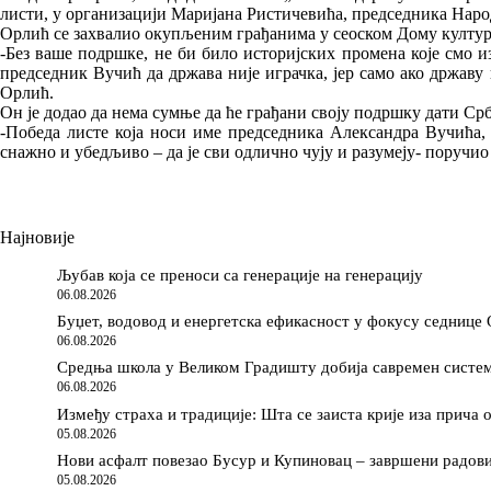
листи, у организацији Маријана Ристичевића, председника Наро
Орлић се захвалио окупљеним грађанима
у сеоском Дому култу
-Без ваше подршке, не би било историјских промена које смо и
председник Вучић да држава није играчка, јер само ако државу 
Орлић.
Он је додао
да нема сумње да ће грађани своју подршку дати Србиј
-Победа листе која носи име председника Александра Вучића, к
снажно и убедљиво – да је сви одлично чују и разумеју- поручио
Најновије
Љубав која се преноси са генерације на генерацију
06.08.2026
Буџет, водовод и енергетска ефикасност у фокусу седнице
06.08.2026
Средња школа у Великом Градишту добија савремен систем
06.08.2026
Између страха и традиције: Шта се заиста крије иза прича о
05.08.2026
Нови асфалт повезао Бусур и Купиновац – завршени радови
05.08.2026