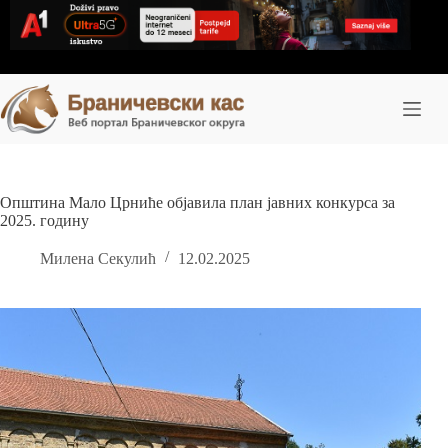
Skip
to
content
Општина Мало Црниће објавила план јавних конкурса за
2025. годину
Милена Секулић
12.02.2025