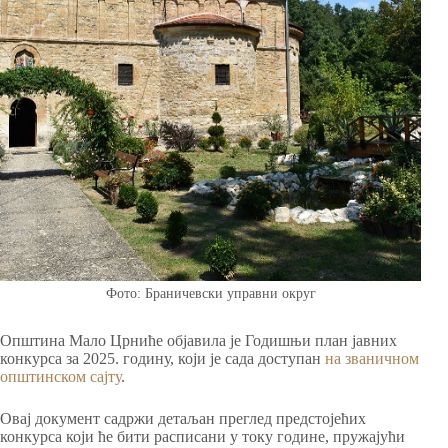
Фото: Браничевски управни округ
Општина Мало Црниће објавила је Годишњи план јавних
конкурса за 2025. годину, који је сада доступан
на званичном
општинском сајту
.
Овај документ садржи детаљан преглед предстојећих
конкурса који ће бити расписани у току године, пружајући