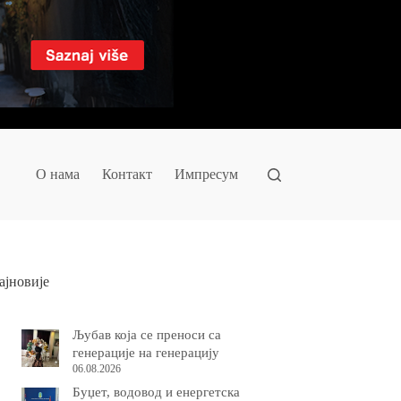
О нама
Контакт
Импресум
ајновије
Љубав која се преноси са
генерације на генерацију
06.08.2026
Буџет, водовод и енергетска