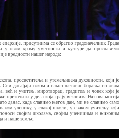
е епархије, присутнима се обратио градоначелник Града
ли у овом храму уметности и културе да прославимо
није вредности нашег народа:
копа, просветитеља и утемељивача духовности, који је
. Сви догађаји током и након његовог боравка на овом
а, већ и учитељ, миротворац, градитељ и човек који је
е преточити у дела која трају вековима.Његова мисија
Зато данас, када славимо његов дан, ми не славимо само
ваком ученику, у свакој школи, у сваком учитељу који
е поноси својим школама, својим ученицима и њиховим
да и наше земље.“