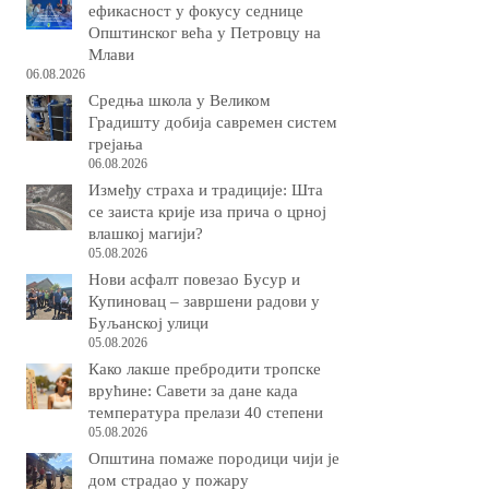
ефикасност у фокусу седнице
Општинског већа у Петровцу на
Млави
06.08.2026
Средња школа у Великом
Градишту добија савремен систем
грејања
06.08.2026
Између страха и традиције: Шта
се заиста крије иза прича о црној
влашкој магији?
05.08.2026
Нови асфалт повезао Бусур и
Купиновац – завршени радови у
Буљанској улици
05.08.2026
Како лакше пребродити тропске
врућине: Савети за дане када
температура прелази 40 степени
05.08.2026
Општина помаже породици чији је
дом страдао у пожару