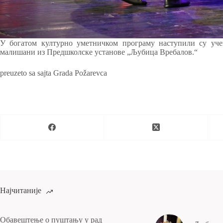
У богатом културно уметничком програму наступили су уч
малишани из Предшколске установе „Љубица Вребалов.“
preuzeto sa sajta Grada Požarevca
Најчитаније
Обавештење о пуштању у рад