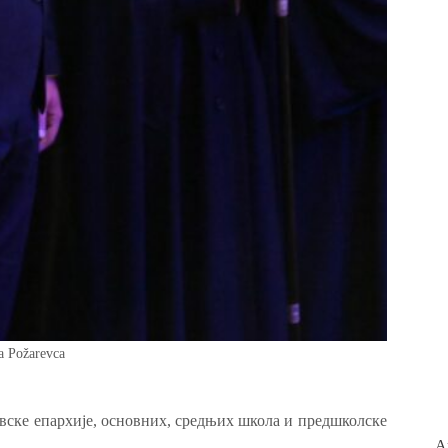
da Požarevca
вске епархије, основних, средњих школа и предшколске
А