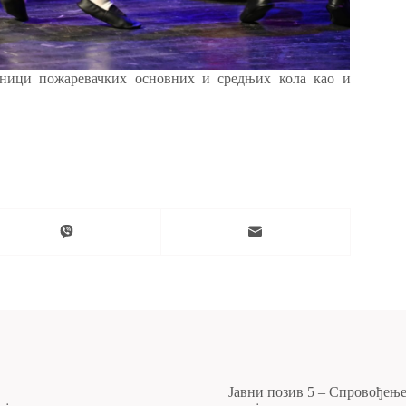
еници пожаревачких основних и средњих кола као и
Јавни позив 5 – Спровођењ