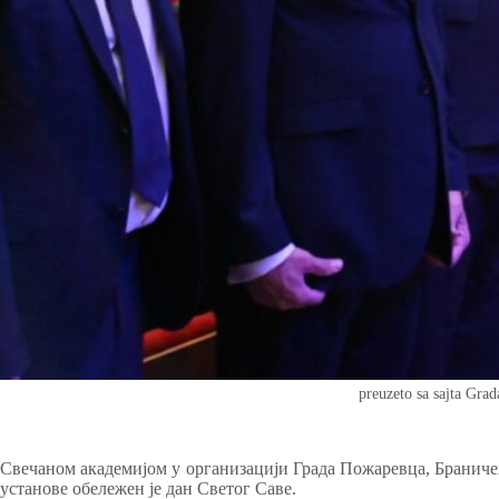
preuzeto sa sajta Gra
Свечаном академијом у организацији Града Пожаревца, Браниче
установе обележен је дан Светог Саве.