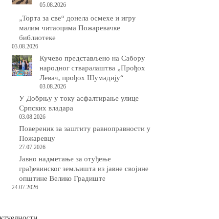
05.08.2026
„Торта за све“ донела осмехе и игру
малим читаоцима Пожаревачке
библиотеке
03.08.2026
Кучево представљено на Сабору
народног стваралаштва „Прођох
Левач, прођох Шумадију“
03.08.2026
У Добрњу у току асфалтирање улице
Српских владара
03.08.2026
Повереник за заштиту равноправности у
Пожаревцу
27.07.2026
Јавно надметање за отуђење
грађевинског земљишта из јавне својине
општине Велико Градиште
24.07.2026
ктуелности