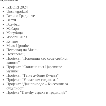
IZBORI 2024
Uncategorized
Велико Градиште
Вести
Голубац
Жабари
Жагубица
Избори 2023
Кучево
Мало Црниће
Петровац на Млави
Пожаревац
Пројекат "Породица као срце срећног
живота"
Пројекат "Свилена нит Царевчеве
музике"
Пројекат "Тајне дубине Кучева"
Пројекат "У златним годинама"
Пројекат “Дах природе – Кисеоник за
будућност“
Пројект "Између страха и традиције"