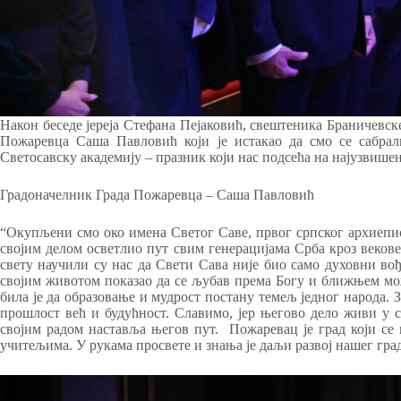
Након беседе јереја Стефана Пејаковић, свештеника Браничевск
Пожаревца Саша Павловић који је истакао да смо се сабра
Светосавску академију – празник који нас подсећа на најузвише
Градоначелник Града Пожаревца – Саша Павловић
“Окупљени смо око имена Светог Саве, првог српског архиепис
својим делом осветлио пут свим генерацијама Срба кроз векове
свету научили су нас да Свети Сава није био само духовни вођ
својим животом показао да се љубав према Богу и ближњем мож
била је да образовање и мудрост постану темељ једног народа. 
прошлост већ и будућност. Славимо, јер његово дело живи у с
својим радом наставља његов пут. Пожаревац је град који с
учитељима. У рукама просвете и знања је даљи развој нашег гра