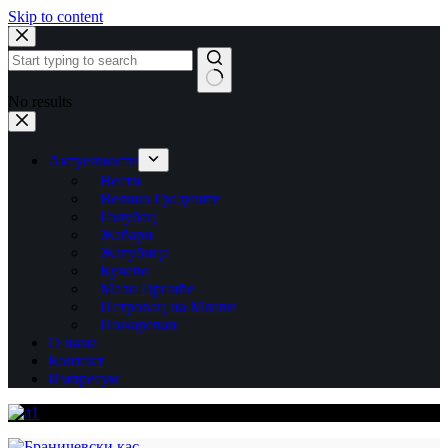
Skip to content
No results
Актуелности
Вести
Велико Градиште
Голубац
Жабари
Жагубица
Кучево
Мало Црниће
Петровац на Млави
Пожаревац
О нама
Контакт
Импресум