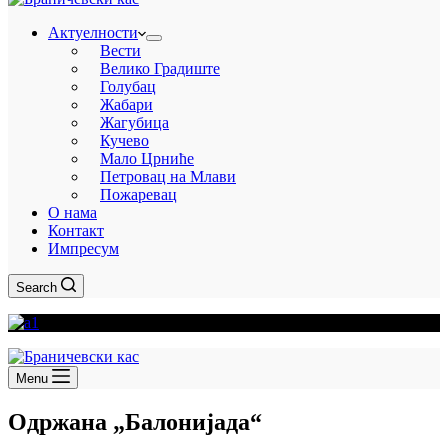
Актуелности
Вести
Велико Градиште
Голубац
Жабари
Жагубица
Кучево
Мало Црниће
Петровац на Млави
Пожаревац
О нама
Контакт
Импресум
Search
Menu
Одржана „Балонијада“