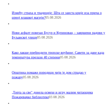
Између страха и традиције: Шта се заиста крије иза прича о
црној влашкој магији?
05.08.2026
Нови асфалт повезао Бусур и Купиновац – завршени радови у
Буљанској улици
05.08.2026
Како лакше пребродити тропске врућине: Савети за дане када
температура прелази 40 степени
05.08.2026
Општина помаже породици чији је дом страдао у
пожару
05.08.2026
„Торта за све“ донела осмехе и игру малим читаоцима
Пожаревачке библиотеке
03.08.2026