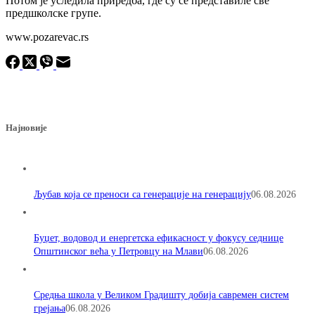
Потом је уследила приредба, где су се представиле све
предшколске групе.
www.pozarevac.rs
Најновије
Љубав која се преноси са генерације на генерацију
06.08.2026
Буџет, водовод и енергетска ефикасност у фокусу седнице
Општинског већа у Петровцу на Млави
06.08.2026
Средња школа у Великом Градишту добија савремен систем
грејања
06.08.2026