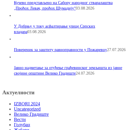
Кучево представљено на Сабору народног стваралаштва
„Прођох Левач, прођох Шумадију“
03.08.2026
У Добрњу у току асфалтирање улице Српских
владара
03.08.2026
Повереник за заштиту равноправности у Пожаревцу
27.07.2026
Јавно надметање за отуђење грађевинског земљишта из јавне
својине општине Велико Градиште
24.07.2026
Актуелности
IZBORI 2024
Uncategorized
Велико Градиште
Вести
Голубац
Жабари