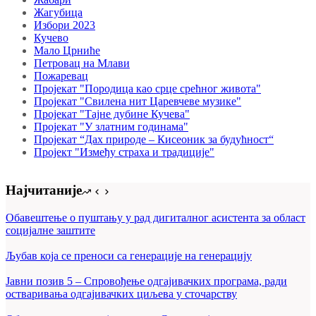
Жагубица
Избори 2023
Кучево
Мало Црниће
Петровац на Млави
Пожаревац
Пројекат "Породица као срце срећног живота"
Пројекат "Свилена нит Царевчеве музике"
Пројекат "Тајне дубине Кучева"
Пројекат "У златним годинама"
Пројекат “Дах природе – Кисеоник за будућност“
Пројект "Између страха и традиције"
Најчитаније
Обавештење о пуштању у рад дигиталног асистента за област
социјалне заштите
Љубав која се преноси са генерације на генерацију
Јавни позив 5 – Спровођење одгајивачких програма, ради
остваривања одгајивачких циљева у сточарству