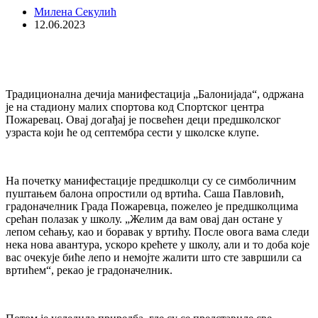
Милена Секулић
12.06.2023
Традиционална дечија манифестација „Балонијада“, одржана
је на стадиону малих спортова код Спортског центра
Пожаревац. Овај догађај је посвећен деци предшколског
узраста који ће од септембра сести у школске клупе.
На почетку манифестације предшколци су се симболичним
пуштањем балона опростили од вртића. Саша Павловић,
градоначелник Града Пожаревца, пожелео је предшколцима
срећан полазак у школу. „Желим да вам овај дан остане у
лепом сећању, као и боравак у вртићу. После овога вама следи
нека нова авантура, ускоро крећете у школу, али и то доба које
вас очекује биће лепо и немојте жалити што сте завршили са
вртићем“, рекао је градоначелник.