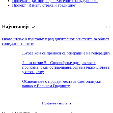
Пројекат “Дах природе – Кисеоник за будућност“
Пројект "Између страха и традиције"
Најчитаније
Обавештење о пуштању у рад дигиталног асистента за област
социјалне заштите
Љубав која се преноси са генерације на генерацију
Јавни позив 5 – Спровођење одгајивачких
програма, ради остваривања одгајивачких циљева
у сточарству
Обавештење о продаји места за Светоилијски
вашар у Великом Градишту
Пријатељи портала