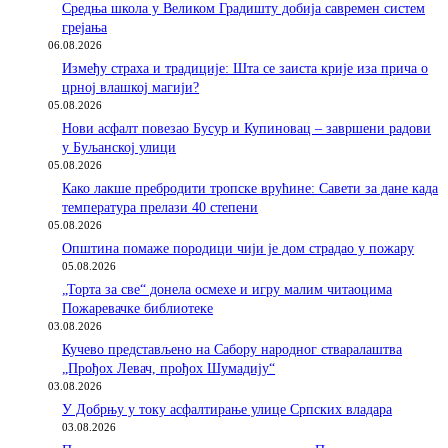
Средња школа у Великом Градишту добија савремен систем
грејања
06.08.2026
Између страха и традиције: Шта се заиста крије иза прича о
црној влашкој магији?
05.08.2026
Нови асфалт повезао Бусур и Купиновац – завршени радови
у Буљанској улици
05.08.2026
Како лакше пребродити тропске врућине: Савети за дане када
температура прелази 40 степени
05.08.2026
Општина помаже породици чији је дом страдао у пожару
05.08.2026
„Торта за све“ донела осмехе и игру малим читаоцима
Пожаревачке библиотеке
03.08.2026
Кучево представљено на Сабору народног стваралаштва
„Прођох Левач, прођох Шумадију“
03.08.2026
У Добрњу у току асфалтирање улице Српских владара
03.08.2026