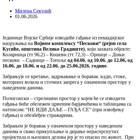
Милена Секулић
01.06.2026
Јединице Војске Србије изводиће гађање из пешадијског
наоружања на
Војном комплексу
“Пескови“ (рејон села
Кусиће
,
општина Велико Градиште)
, који захвата објекте:
Коларница (тт 96,2) – Кошеви (тт 72,3) – Орнице – Доњи
пескови – Саднице – Топоље
од
04.06
,
од 10.06. до 12.06, од
16.06. до 18.06. и од 22.06. до 25.06.2026. године
.
Забрањује се кретање, задржавање и боравак људи, стоке,
моторних возила и сточних запрега у означеном простору у
наведеним данима.
Полигонски – стрелишни простор у којем ће се изводити
гађања биће обележен црвеним барјачићима и таблицама са
натписом: “НЕ ИДИ ДАЉЕ – ГАЂА СЕ“ (при извођењу
гађања) и обезбеђен стражарима.
Забрањен је боравак у означеном простору у наведеним
данима и свако прикупљање и дирање нераспрснутих
пројектила и њихових делова јер је то опасно по живот. При