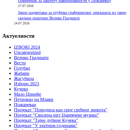
Повереник за заштиту равноправности у Пожаревцу
27.07.2026
Јавно надметање за отуђење грађевинског земљишта из јавне
својине општине Велико Градиште
24.07.2026
Актуелности
IZBORI 2024
Uncategorized
Велико Градиште
Вести
Голубац
Жабари
Жагубица
Избори 2023
Кучево
Мало Црниће
Петровац на Млави
Пожаревац
Пројекат "Породица као срце срећног живота"
Пројекат "Свилена нит Царевчеве музике"
Пројекат "Тајне дубине Кучева"
Пројекат "У златним годинама"