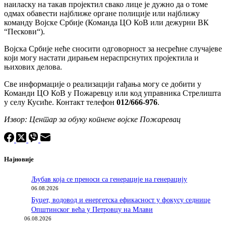
наиласку на такав пројектил свако лице је дужно да о томе
одмах обавести најближе органе полиције или најближу
команду Војске Србије (Команда ЦО КоВ или дежурни ВК
“Пескови“).
Војска Србије неће сносити одговорност за несрећне случајеве
који могу настати дирaњем нераспрснутих пројектила и
њихових делова.
Све информације о реализацији гађања могу се добити у
Команди ЦО КоВ у Пожаревцу или код управника Стрелишта
у селу Кусиће. Контакт телефон
012/666-976
.
Извор: Центар за обуку копнене војске Пожаревац
Најновије
Љубав која се преноси са генерације на генерацију
06.08.2026
Буџет, водовод и енергетска ефикасност у фокусу седнице
Општинског већа у Петровцу на Млави
06.08.2026