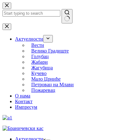
Skip
to
content
No
results
Актуелности
Вести
Велико Градиште
Голубац
Жабари
Жагубица
Кучево
Мало Црниће
Петровац на Млави
Пожаревац
О нама
Контакт
Импресум
Актуелности