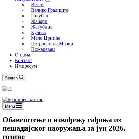
Вести
Велико Градиште
Голубац
Жабари
Жагубица
Кучево
Мало Црниће
Петровац на Млави
Пожаревац
О нама
Контакт
Импресум
Search
Menu
Обавештењe о извођењу гађања из
пешадијског наоружања за јун 2026.
године