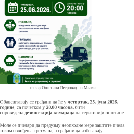
извор Општина Петровац на Млави
Обавештавају се грађани да ће у
четвртак, 25. јуна 2026.
године
, са почетком у
20.00 часова
, бити
спроведена
дезинсекција комараца
на територији општине.
Моле се пчелари да предузму неопходне мере заштите пчела
током извођења третмана, а грађани да избегавају