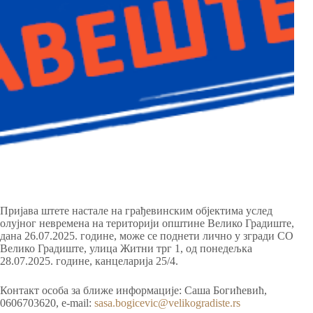
Пријава штетe насталe на грађевинским објектима услед
олујног невремена на територији општине Велико Градиште,
дана 26.07.2025. године, може се поднети лично у згради СО
Велико Градиште, улица Житни трг 1, од понедељка
28.07.2025. године, канцеларија 25/4.
Контакт особа за ближе информације: Саша Богићевић,
0606703620, е-mail:
sasa.bogicevic@velikogradiste.rs