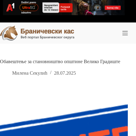
Skip
to
content
Обавештење за становништво oпштине Велико Градиште
Милена Секулић
28.07.2025