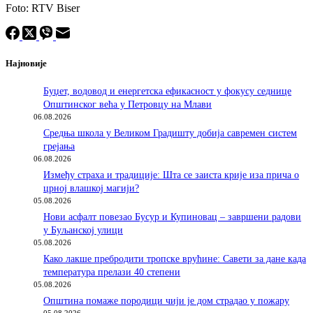
Foto: RTV Biser
Најновије
Буџет, водовод и енергетска ефикасност у фокусу седнице
Општинског већа у Петровцу на Млави
06.08.2026
Средња школа у Великом Градишту добија савремен систем
грејања
06.08.2026
Између страха и традиције: Шта се заиста крије иза прича о
црној влашкој магији?
05.08.2026
Нови асфалт повезао Бусур и Купиновац – завршени радови
у Буљанској улици
05.08.2026
Како лакше пребродити тропске врућине: Савети за дане када
температура прелази 40 степени
05.08.2026
Општина помаже породици чији је дом страдао у пожару