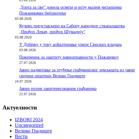
05.08.2026
„Торта за све“ донела осмехе и игру малим читаоцима
Пожаревачке библиотеке
03.08.2026
Кучево представљено на Сабору народног стваралаштва
„Прођох Левач, прођох Шумадију“
03.08.2026
У Добрњу у току асфалтирање улице Српских владара
03.08.2026
Повереник за заштиту равноправности у Пожаревцу
27.07.2026
Јавно надметање за отуђење грађевинског земљишта из јавне
својине општине Велико Градиште
24.07.2026
Јавни позив заинтересованим грађанима
22.07.2026
Актуелности
IZBORI 2024
Uncategorized
Велико Градиште
Вести