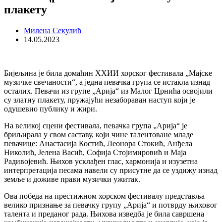
плакету
Милена Секулић
14.05.2023
Бијељина је била домаћин XXИИ хорског фестивала „Мајске
музичке свечаности“, а једна певачка група се истакла изнад
осталих. Певачи из групе „Арија“ из Малог Црнића освојили
су златну плакету, пружајући незабораван наступ који је
одушевио публику и жири.
На великој сцени фестивала, певачка група „Арија“ је
бриљирала у свом саставу, који чине талентоване младе
певачице: Анастасија Костић, Леонора Стокић, Анђела
Николић, Јелена Васић, Софија Стојимировић и Маја
Радивојевић. Њихов усклађен глас, хармонија и изузетна
интерпретација песама навели су присутне да се уздижу изнад
земље и доживе прави музички ужитак.
Ова победа на престижном хорском фестивалу представља
велико признање за певачку групу „Арија“ и потврду њиховог
талента и преданог рада. Њихова изведба је била савршена