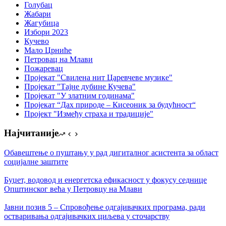
Голубац
Жабари
Жагубица
Избори 2023
Кучево
Мало Црниће
Петровац на Млави
Пожаревац
Пројекат "Свилена нит Царевчеве музике"
Пројекат "Тајне дубине Кучева"
Пројекат "У златним годинама"
Пројекат “Дах природе – Кисеоник за будућност“
Пројект "Између страха и традиције"
Најчитаније
Обавештење о пуштању у рад дигиталног асистента за област
социјалне заштите
Буџет, водовод и енергетска ефикасност у фокусу седнице
Општинског већа у Петровцу на Млави
Јавни позив 5 – Спровођење одгајивачких програма, ради
остваривања одгајивачких циљева у сточарству