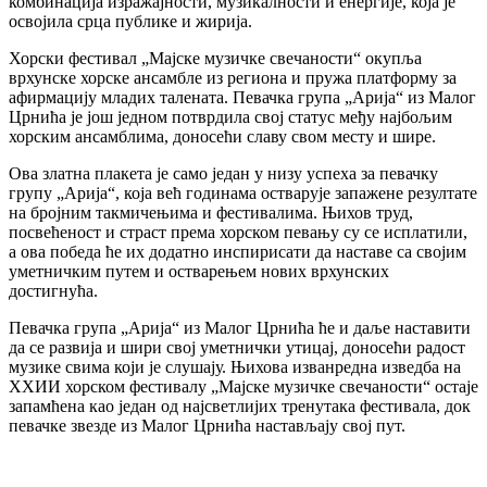
комбинација изражајности, музикалности и енергије, која је
освојила срца публике и жирија.
Хорски фестивал „Мајске музичке свечаности“ окупља
врхунске хорске ансамбле из региона и пружа платформу за
афирмацију младих талената. Певачка група „Арија“ из Малог
Црнића је још једном потврдила свој статус међу најбољим
хорским ансамблима, доносећи славу свом месту и шире.
Ова златна плакета је само један у низу успеха за певачку
групу „Арија“, која већ годинама остварује запажене резултате
на бројним такмичењима и фестивалима. Њихов труд,
посвећеност и страст према хорском певању су се исплатили,
а ова победа ће их додатно инспирисати да наставе са својим
уметничким путем и остварењем нових врхунских
достигнућа.
Певачка група „Арија“ из Малог Црнића ће и даље наставити
да се развија и шири свој уметнички утицај, доносећи радост
музике свима који је слушају. Њихова изванредна изведба на
XXИИ хорском фестивалу „Мајске музичке свечаности“ остаје
запамћена као један од најсветлијих тренутака фестивала, док
певачке звезде из Малог Црнића настављају свој пут.