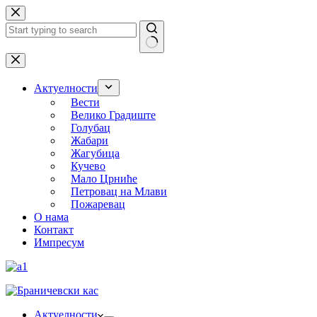
Skip
to
content
No
results
Актуелности
Вести
Велико Градиште
Голубац
Жабари
Жагубица
Кучево
Мало Црниће
Петровац на Млави
Пожаревац
О нама
Контакт
Импресум
Актуелности