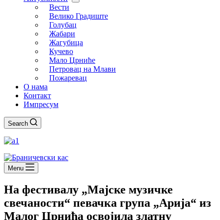
Вести
Велико Градиште
Голубац
Жабари
Жагубица
Кучево
Мало Црниће
Петровац на Млави
Пожаревац
О нама
Контакт
Импресум
Search
Menu
На фестивалу „Мајске музичке
свечаности“ певачка група „Арија“ из
Малог Црнића освојила златну