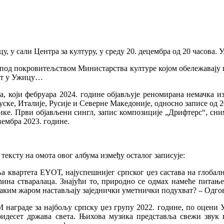
 сали Центра за културу, у среду 20. децембра од 20 часова. Ул
 под покровитељством Министарства културе којом обележавају п
ерт у Ужицу…
а, који фебруара 2024. године објављује реномирана немачка и
ке, Италије, Русије и Северне Македоније, односно записе од 20
зике. Први објављени сингл, запис композиције „Дрифтерс“, сн
ембра 2023. године.
тексту на омота овог албума између осталог записује:
квартета ЕYОТ, најуспешнијег српског џез састава на глобалној 
ина стваралаца. Знајући то, природно се одмах намеће питањ
аким жаром настављају заједнички уметнички подухват? – Одгово
аграде за најбољу српску џез групу 2022. године, по оцени Удр
ридесет држава света. Њихова музика представља свежи звук к