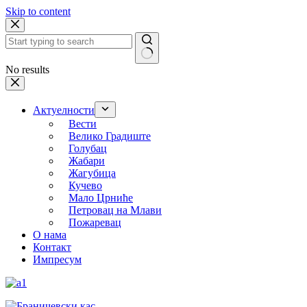
Skip to content
No results
Актуелности
Вести
Велико Градиште
Голубац
Жабари
Жагубица
Кучево
Мало Црниће
Петровац на Млави
Пожаревац
О нама
Контакт
Импресум