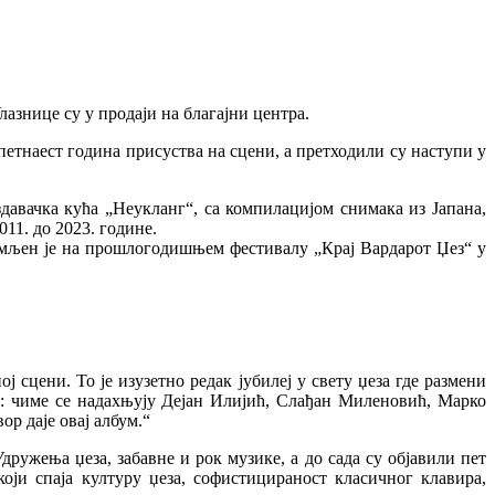
азнице су у продаји на благајни центра.
етнаест година присуства на сцени, а претходили су наступи у
здавачка кућа „Неукланг“, са компилацијом снимака из Јапана,
11. до 2023. године.
имљен је на прошлогодишњем фестивалу „Крај Вардарот Џез“ у
сцени. То је изузетно редак јубилеј у свету џеза где размени
е: чиме се надахњују Дејан Илијић, Слађан Миленовић, Марко
р даје овај албум.“
ужења џеза, забавне и рок музике, а до сада су објавили пет
оји спаја културу џеза, софистицираност класичног клавира,