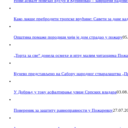
Нови асфалт повезао Бусур и Купиновац – завршени радови
Како лакше пребродити тропске врућине: Савети за дане ка
Општина помаже породици чији је дом страдао у пожару
05
„Торта за све“ донела осмехе и игру малим читаоцима Пож
Кучево представљено на Сабору народног стваралаштва „П
У Добрњу у току асфалтирање улице Српских владара
03.08
Повереник за заштиту равноправности у Пожаревцу
27.07.2