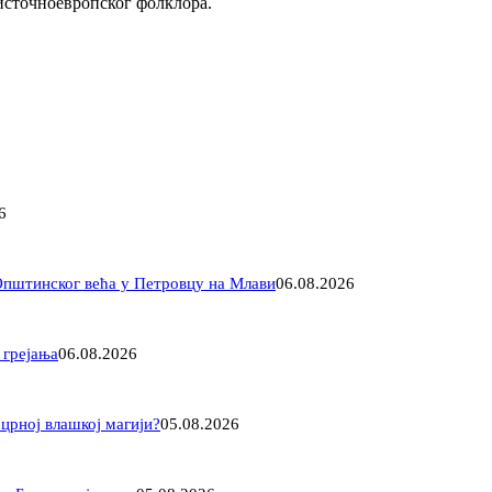
источноевропског фолклора.
6
 Општинског већа у Петровцу на Млави
06.08.2026
 грејања
06.08.2026
 црној влашкој магији?
05.08.2026