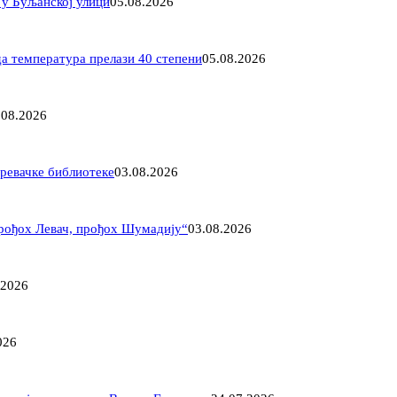
 у Буљанској улици
05.08.2026
да температура прелази 40 степени
05.08.2026
.08.2026
аревачке библиотеке
03.08.2026
рођох Левач, прођох Шумадију“
03.08.2026
.2026
026