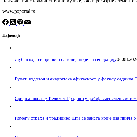
психоделичне и амбијенталне музике, као и рељефне елементе 
www.poportal.rs
Најновије
Љубав која се преноси са генерације на генерацију
06.08.202
Буџет, водовод и енергетска ефикасност у фокусу седнице
Средња школа у Великом Градишту добија савремен систем
Између страха и традиције: Шта се заиста крије иза прича о