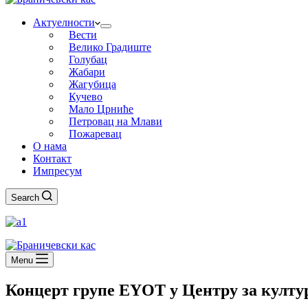
Актуелности
Вести
Велико Градиште
Голубац
Жабари
Жагубица
Кучево
Мало Црниће
Петровац на Млави
Пожаревац
О нама
Контакт
Импресум
Search
Menu
Концерт групе ЕYОТ у Центру за култу