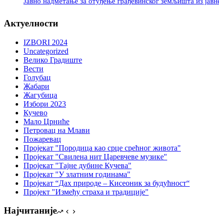
Јавно надметање за отуђење грађевинског земљишта из јав
Актуелности
IZBORI 2024
Uncategorized
Велико Градиште
Вести
Голубац
Жабари
Жагубица
Избори 2023
Кучево
Мало Црниће
Петровац на Млави
Пожаревац
Пројекат "Породица као срце срећног живота"
Пројекат "Свилена нит Царевчеве музике"
Пројекат "Тајне дубине Кучева"
Пројекат "У златним годинама"
Пројекат “Дах природе – Кисеоник за будућност“
Пројект "Између страха и традиције"
Најчитаније