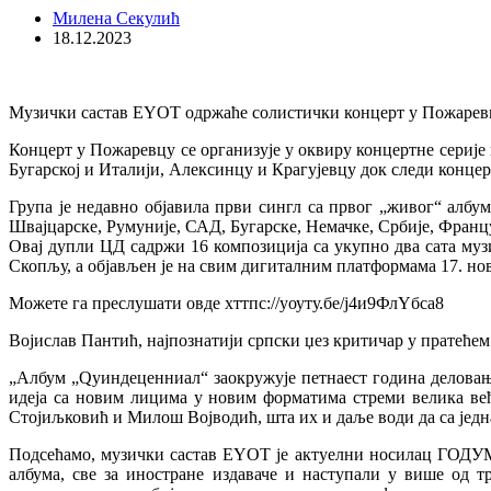
Милена Секулић
18.12.2023
Музички састав ЕYОТ одржаће солистички концерт у Пожаревцу, у
Концерт у Пожаревцу се организује у оквиру концертне серије
Бугарској и Италији, Алексинцу и Крагујевцу док следи конц
Група је недавно објавила први сингл са првог „живог“ албум
Швајцарске, Румуније, САД, Бугарске, Немачке, Србије, Францус
Овај дупли ЦД садржи 16 композиција са укупно два сата му
Скопљу, а објављен је на свим дигиталним платформама 17. нов
Можете га преслушати овде хттпс://yоуту.бе/ј4и9ФлYбса8
Војислав Пантић, најпознатији српски џез критичар у пратећем 
„Албум „Qуиндеценниал“ заокружује петнаест година деловања 
идеја са новим лицима у новим форматима стреми велика већ
Стојиљковић и Милош Војводић, шта их и даље води да са једн
Подсећамо, музички састав ЕYОТ је актуелни носилац ГОДУМ н
албума, све за иностране издаваче и наступали у више од т