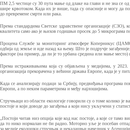
ПМ 2,5 честице су 30 пута мање од длаке на глави и не зна се од
шире крвотоком. Када их је више, тада су опасније и могу да по
до превремене смрти или рака.
Према стандардима Светске здравствене организације (СЗО), ко
квалитета само ако је њихов годишњи просек до 5 микрограма п
Процена Службе за мониторинг атмосфере Коперникус (ЦАМС)
одбија од земље и иде назад ка њему. Што је подручје загађениј
факторе (на пример, да ли је то урбана средина или мање место)
Према истраживањима која су објављена у медијима, у 2023. 
организација прекорачена у већини држава Европе, када је у пи
Када се анализирају подаци за Србију, предвиђања програма пок
Европи, а по неким параметрима и међу најлошијима.
Стручњаци из области екологије говорили су о томе колико је ва
постоје и који доводе до загађења а који нису укључени у стати
„Постоји читав низ опција које код нас постоје, а које се тамо 
да то нико нормалан не би радио. Моторно уље је посебан отпад,
за медије еколошки стручњак и некадашњи начелник у Агенцији