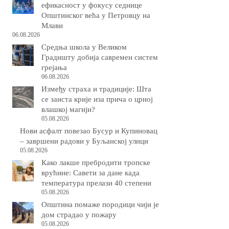
ефикасност у фокусу седнице
Општинског већа у Петровцу на
Млави
06.08.2026
Средња школа у Великом
Градишту добија савремен систем
грејања
06.08.2026
Између страха и традиције: Шта
се заиста крије иза прича о црној
влашкој магији?
05.08.2026
Нови асфалт повезао Бусур и Купиновац
– завршени радови у Буљанској улици
05.08.2026
Како лакше пребродити тропске
врућине: Савети за дане када
температура прелази 40 степени
05.08.2026
Општина помаже породици чији је
дом страдао у пожару
05.08.2026