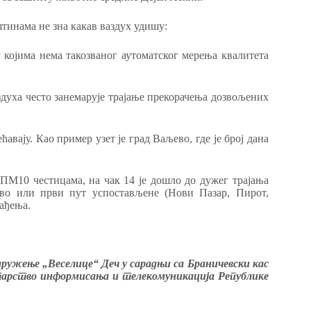
тинама не зна какав ваздух удишу:
 којима нема такозваног аутоматског мерења квалитета
здуха често занемарује трајање прекорачења дозвољених
авају. Као пример узет је град Ваљево, где је број дана
 ПМ10 честицама, на чак 14 је дошло до дужег трајања
ово или први пут успостављене (Нови Пазар, Пирот,
ађења.
дружење „Веселице“ Деч у сарадњи са Браничевски кас
тарство информисања и телекомуникација Републике