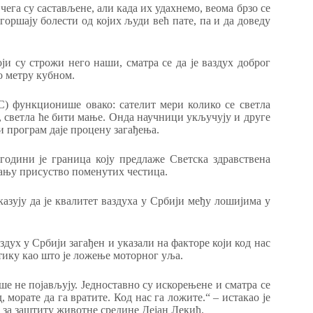
 чега су састављене, али када их удахнемо, веома брзо се
горшају болести од којих људи већ пате, па и да доведу
ји су строжи него наши, сматра се да је ваздух доброг
о метру кубном.
 функционише овако: сателит мери колико се светла
е, светла ће бити мање. Онда научници укључују и друге
 и програм даје процену загађења.
години је граница коју предлаже Светска здравствена
тању присуство поменутих честица.
азују да је квалитет ваздуха у Србији међу лошијима у
здух у Србији загађен и указали на факторе који код нас
стику као што је ложење моторног уља.
више не појављују. Једноставно су искорењене и сматра се
 морате да га вратите. Код нас га ложите.“ – истакао је
 за заштиту животне средине Дејан Лекић.