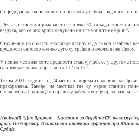
Он је додао да скоро милион и по људи у већим градовима и опш
„Реч је о становницима места са преко 50 хиљада становника у
ваздуха, већ се оно врши мануелно или се уопште не врши“.
Стручњаци из области екологије истичу и да се код загађења ва
вредности односно колико дуго су грађани изложени загађењу.
У неким местима се те вредности смањују док се у другима повећ
са прекорачењима порастао са 122 на 152.
Током 2021. године, од 24 места на којима се мерило загађење
прекорачења. Такође, на местима где су мерне станице пон
Смедерево – Радинац) по правилу забележено је прекорачење заг
Пројекат “Дах природе – Кисеоник за будућност“ реализује У
д.о.о. Пожаревац. Истоимени пројекат суфинансира Минис
Србије.