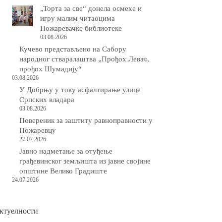
„Торта за све“ донела осмехе и
игру малим читаоцима
Пожаревачке библиотеке
03.08.2026
Кучево представљено на Сабору
народног стваралаштва „Прођох Левач,
прођох Шумадију“
03.08.2026
У Добрњу у току асфалтирање улице
Српских владара
03.08.2026
Повереник за заштиту равноправности у
Пожаревцу
27.07.2026
Јавно надметање за отуђење
грађевинског земљишта из јавне својине
општине Велико Градиште
24.07.2026
ктуелности