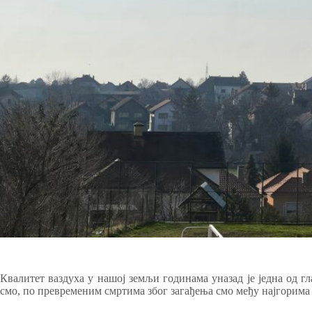
Квалитет ваздуха у нашој земљи годинама уназад је једна од гл
смо, по превременим смртима због загађења смо међу најгорима