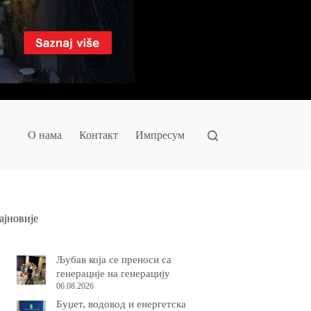
О нама
Контакт
Импресум
ајновије
Љубав која се преноси са
генерације на генерацију
06.08.2026
Буџет, водовод и енергетска