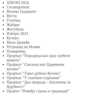
IZBORI 2024
Uncategorized
Велико Градиште
Вести
Голубац
Жабари
Жагубица
Избори 2023
Кучево
Мало Црниће
Петровац на Млави
Пожаревац
Пројекат "Породица као срце срећног
живота"
Пројекат "Свилена нит Царевчеве
музике"
Пројекат "Тајне дубине Кучева"
Пројекат "У златним годинама"
Пројекат “Дах природе – Кисеоник за
будућност“
Пројект "Између страха и традиције"