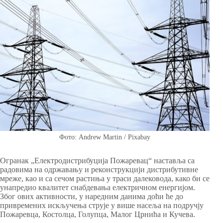
Фото: Andrew Martin / Pixabay
Огранак „Електродистрибуција Пожаревац“ наставља са
радовима на одржавању и реконструкцији дистрибутивне
мреже, као и са сечом растиња у траси далековода, како би се
унапредио квалитет снабдевања електричном енергијом.
Због ових активности, у наредним данима доћи ће до
привремених искључења струје у више насеља на подручју
Пожаревца, Костолца, Голупца, Малог Црнића и Кучева.