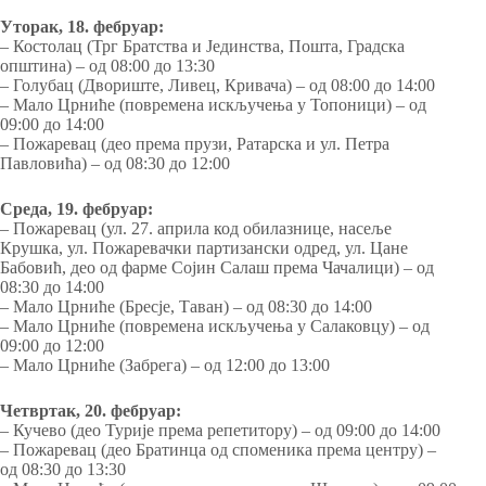
Уторак, 18. фебруар:
– Костолац (Трг Братства и Јединства, Пошта, Градска
општина) – од 08:00 до 13:30
– Голубац (Двoриштe, Ливeц, Кpивача) – од 08:00 до 14:00
– Мало Црниће (повремена искључења у Топоници) – од
09:00 до 14:00
– Пожаревац (део према прузи, Ратарска и ул. Петра
Павловића) – од 08:30 до 12:00
Среда, 19. фебруар:
– Пожаревац (ул. 27. априла код обилазнице, насеље
Крушка, ул. Пожаревачки партизански одред, ул. Цане
Бабовић, део од фарме Сојин Салаш према Чачалици) – од
08:30 до 14:00
– Мало Црниће (Бресје, Таван) – од 08:30 до 14:00
– Мало Црниће (повремена искључења у Салаковцу) – од
09:00 до 12:00
– Мало Црниће (Забрега) – од 12:00 до 13:00
Четвртак, 20. фебруар:
– Кучево (део Турије према репетитору) – од 09:00 до 14:00
– Пожаревац (део Братинца од споменика према центру) –
од 08:30 до 13:30