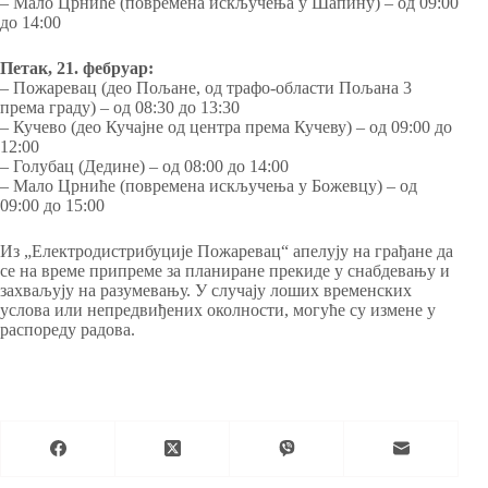
– Мало Црниће (повремена искључења у Шапину) – од 09:00
до 14:00
Петак, 21. фебруар:
– Пожаревац (део Пољане, од трафо-области Пољана 3
према граду) – од 08:30 до 13:30
– Кучево (део Кучајне од центра према Кучеву) – од 09:00 до
12:00
– Голубац (Дедине) – од 08:00 до 14:00
– Мало Црниће (повремена искључења у Божевцу) – од
09:00 до 15:00
Из „Електродистрибуције Пожаревац“ апелују на грађане да
се на време припреме за планиране прекиде у снабдевању и
захваљују на разумевању. У случају лоших временских
услова или непредвиђених околности, могуће су измене у
распореду радова.