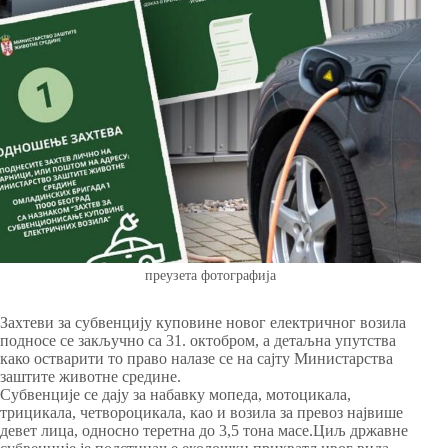
преузета фотографија
Захтеви за субвенцију куповине новог електричног возила
подносе се закључно са 31. октобром, а детаљна упутства
како остварити то право налазе се на сајту Министарства
заштите животне средине.
Субвенције се дају за набавку мопеда, мотоцикала,
трицикала, четвороцикала, као и возила за превоз највише
девет лица, односно теретна до 3,5 тона масе.Циљ државне