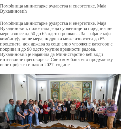
Помоћница министарке рударства и енергетике, Маја
Вукадиновић
Помоћница министарке рударства и енергетике, Маја
Вукадиновић, подсетила је да субвенције за појединачне
мере износе од 50 до 65 одсто трошкова. За грађане који
комбинују више мера, подршка може износити до 65
процената, док држава за социјално угрожене категорије
покрива и до 90 одсто укупне вредности радова.
Вукадиновић је најавила да Министарство већ води
интензивне преговоре са Светском банком о продужетку
овог пројекта и након 2027. године.