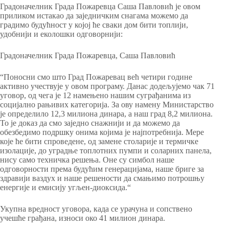
Градоначелник Града Пожаревца Саша Павловић је овом
приликом истакао да заједничким снагама можемо да
градимо будућност у којој ће сваки дом бити топлији,
удобнији и еколошки одговорнији:
Градоначелник Града Пожаревца, Саша Павловић
“Поносни смо што Град Пожаревац већ четири године
активно учествује у овом програму. Данас додељујемо чак 71
уговор, од чега је 12 намењено нашим суграђанима из
социјално рањивих категорија. За ову намену Министарство
је определило 12,3 милиона динара, а наш град 8,2 милиона.
То је доказ да смо заједно снажнији и да можемо да
обезбедимо подршку онима којима је најпотребнија. Мере
које ће бити спроведене, од замене столарије и термичке
изолације, до уградње топлотних пумпи и соларних панела,
нису само техничка решења. Оне су симбол наше
одговорности према будућим генерацијама, наше бриге за
здравији ваздух и наше решености да смањимо потрошњу
енергије и емисију угљен-диоксида.“
Укупна вредност уговора, када се урачуна и сопствено
учешће грађана, износи око 41 милион динара.