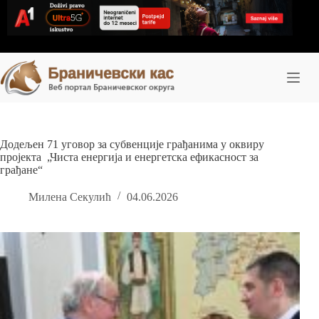
Skip
to
content
Додељен 71 уговор за субвенције грађанима у оквиру
пројекта „Чиста енергија и енергетска ефикасност за
грађане“
Милена Секулић
04.06.2026