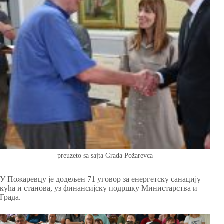
preuzeto sa sajta Grada Požarevca
У Пожаревцу је додељен 71 уговор за енергетску санацију
кућа и станова, уз финансијску подршку Министарства и
Града.