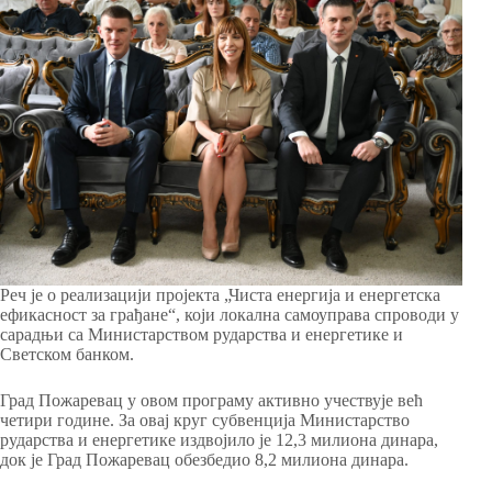
Реч је о реализацији пројекта „Чиста енергија и енергетска
ефикасност за грађане“, који локална самоуправа спроводи у
сарадњи са Министарством рударства и енергетике и
Светском банком.
Град Пожаревац у овом програму активно учествује већ
четири године. За овај круг субвенција Министарство
рударства и енергетике издвојило је 12,3 милиона динара,
док је Град Пожаревац обезбедио 8,2 милиона динара.