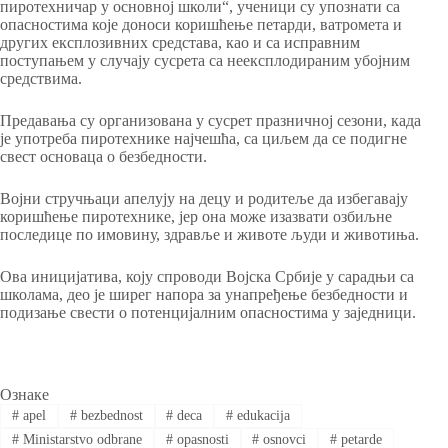
пиротехничар у основној школи“, ученици су упознати са
опасностима које доноси коришћење петарди, ватромета и
других експлозивних средстава, као и са исправним
поступањем у случају сусрета са неексплодираним убојним
средствима.
Предавања су организована у сусрет празничној сезони, када
је употреба пиротехнике најчешћа, са циљем да се подигне
свест основаца о безбедности.
Војни стручњаци апелују на децу и родитеље да избегавају
коришћење пиротехнике, јер она може изазвати озбиљне
последице по имовину, здравље и животе људи и животиња.
Ова иницијатива, коју спроводи Војска Србије у сарадњи са
школама, део је ширег напора за унапређење безбедности и
подизање свести о потенцијалним опасностима у заједници.
Ознаке
#
apel
#
bezbednost
#
deca
#
edukacija
#
Ministarstvo odbrane
#
opasnosti
#
osnovci
#
petarde