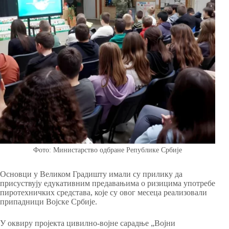
Фото: Министарство одбране Републике Србије
Основци у Великом Градишту имали су прилику да
присуствују едукативним предавањима о ризицима употребе
пиротехничких средстава, које су овог месеца реализовали
припадници Војске Србије.
У оквиру пројекта цивилно-војне сарадње „Војни