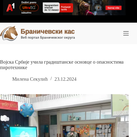
Skip
to
content
Војска Србије учила градиштанске основце о опасностима
пиротехнике
Милена Секулић
23.12.2024