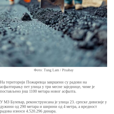
Фото: Tung Lam / Pixabay
На територији Пожаревца завршени су радови на
асфалтирању пет улица у три месне заједнице, чиме је
постављено још 1100 метара новог асфалта.
У МЗ Булевар, реконструисана је улица 23. српске дивизије у
дужини од 290 метара и ширини од 4 метра, а вредност
радова износи ‪4.520.296‬ динара.