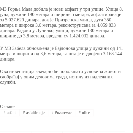
МЗ Горња Мала добила је нови асфалт у три улице. Улица 8.
јуна, дужине 190 метара и ширине 5 метара, асфалтирана је
за ‪5.027.629‬ динара, док је Призренска улица, дуга 350
метара и широка 3,6 метара, реконструисана за ‪4.059.833‬
динара. Радови у Лучичкој улици, дужине 130 метара и
ширине до 3,8 метара, вредели су ‪1.424.032‬ динара.
У МЗ Забела обновљена је Бајлонова улица у дужини од 141
метра и ширини од 3,6 метара, за шта је издвојено ‪3.168.144‬
динара.
Ова инвестиција значајно ће побољшати услове за живот и
саобраћај у овим деловима града, истичу из надлежних
служби.
Ознаке
#
asfalt
#
asfaltiranje
#
Pozarevac
#
ulice